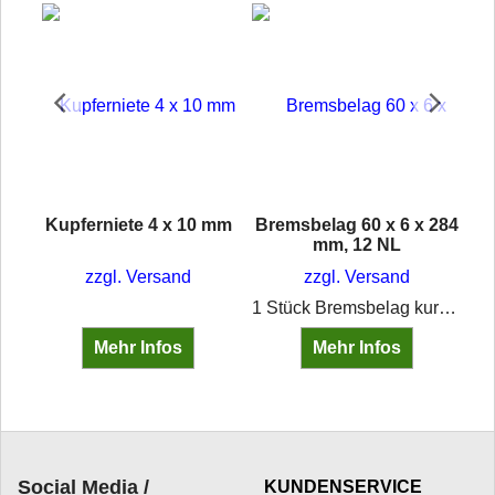
Kupferniete 4 x 10 mm
Bremsbelag 60 x 6 x 284
mm, 12 NL
zzgl. Versand
zzgl. Versand
1 Stück Bremsbelag kurz (pro Einheit wird ein kurzer und ein langer Belag benötigt) Kombinationsbelag Klick hierMaße: 60x6x284 mm12 Nietenlöcherfür Nieten 4x10 mm ( Müssen separat bestellt werden)Für Bremstrommel Innendurchmesser 350 mm
rath´s multi protect Schützt die Haut vor Schmutz durch wechselnde Hautbelastungen im öligen,fettigen und staubigen Schmutzbereich sowie bei Kontakt mit anhaftendemoder auch feuchtem Schmutz/Wasser. Unter Handschuhen anwendbar.
Mehr Infos
Mehr Infos
Social Media /
KUNDENSERVICE