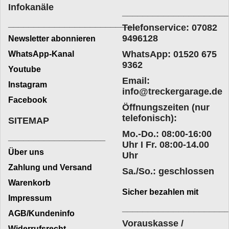
Infokanäle
____________________
_________________________
Telefonservice: 07082
9496128
Newsletter abonnieren
WhatsApp: 01520 675
WhatsApp-Kanal
9362
Youtube
Email:
Instagram
info@treckergarage.de
Facebook
Öffnungszeiten (nur
telefonisch):
SITEMAP
Mo.-Do.: 08:00-16:00
___________________
Uhr I Fr. 08:00-14.00
Über uns
Uhr
Zahlung und Versand
Sa./So.: geschlossen
Warenkorb
Sicher bezahlen mit
Impressum
____________________
AGB/Kundeninfo
Vorauskasse /
Widerrufsrecht