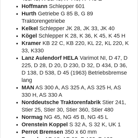
Hoffmann
Schlepper 601
Hurth
Getriebe G 85 B, G 89
Traktorengetriebe
Kelkel
Schlepper JK 28, JK 33, JK 40
Kögel
Schlepper K 28, K 36, K 45, K 45 H
Kramer
KB 22 C, KB 220, KL 22, KL 220, K
33, K330
Lanz Aulendorf HELA
Varimot NI, D 47, D
225, D 28, D 20, D 230, D 32, D 434, D 36,
D 138, D 538, D 45 (1963) Betriebsbremse
lang
MAN
AS 300 A, AS 325 A, AS 325 H, AS
330 H, AS 330 A
Norddeutsche Traktorenfabrik
Stier 241,
Stier 25, Stier 30, Stier 360, Stier 480
Normag
NG 45, NG 45 B, NG 45 L
Orenstein Koppel
S 32 A, S 32 K, UK 1
Perrot Bremsen
350 x 60 mm