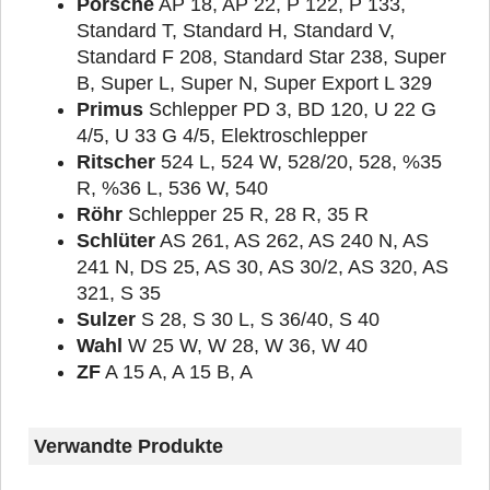
Porsche
AP 18, AP 22, P 122, P 133,
Standard T, Standard H, Standard V,
Standard F 208, Standard Star 238, Super
B, Super L, Super N, Super Export L 329
Primus
Schlepper PD 3, BD 120, U 22 G
4/5, U 33 G 4/5, Elektroschlepper
Ritscher
524 L, 524 W, 528/20, 528, %35
R, %36 L, 536 W, 540
Röhr
Schlepper 25 R, 28 R, 35 R
Schlüter
AS 261, AS 262, AS 240 N, AS
241 N, DS 25, AS 30, AS 30/2, AS 320, AS
321, S 35
Sulzer
S 28, S 30 L, S 36/40, S 40
Wahl
W 25 W, W 28, W 36, W 40
ZF
A 15 A, A 15 B, A
Verwandte Produkte