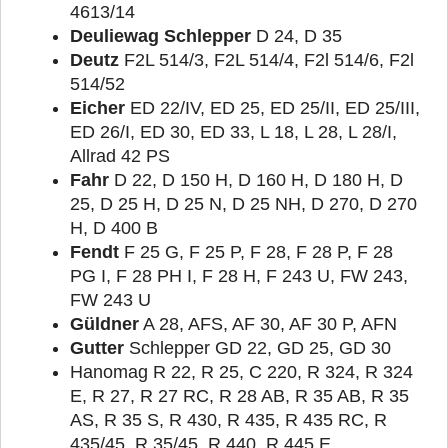
4613/14
Deuliewag Schlepper
D 24, D 35
Deutz
F2L 514/3, F2L 514/4, F2l 514/6, F2l
514/52
Eicher
ED 22/IV, ED 25, ED 25/II, ED 25/III,
ED 26/I, ED 30, ED 33, L 18, L 28, L 28/I,
Allrad 42 PS
Fahr
D 22, D 150 H, D 160 H, D 180 H, D
25, D 25 H, D 25 N, D 25 NH, D 270, D 270
H, D 400 B
Fendt
F 25 G, F 25 P, F 28, F 28 P, F 28
PG I, F 28 PH I, F 28 H, F 243 U, FW 243,
FW 243 U
Güldner
A 28, AFS, AF 30, AF 30 P, AFN
Gutter
Schlepper GD 22, GD 25, GD 30
Hanomag R 22, R 25, C 220, R 324, R 324
E, R 27, R 27 RC, R 28 AB, R 35 AB, R 35
AS, R 35 S, R 430, R 435, R 435 RC, R
435/45, R 35/45, R 440, R 445 E