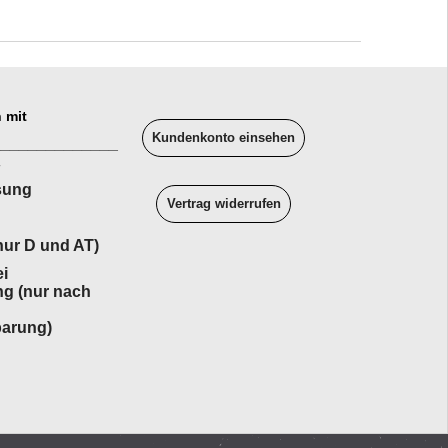
 mit
Kundenkonto einsehen
______________
sung
Vertrag widerrufen
ur D und AT)
i
ng (nur nach
barung)