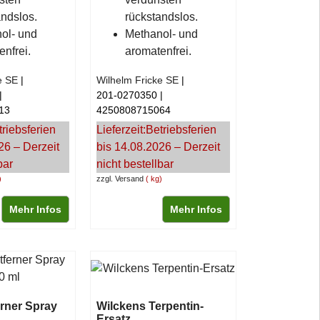
andslos.
rückstandslos.
ol- und
Methanol- und
enfrei.
aromatenfrei.
e SE
Wilhelm Fricke SE
201-0270350
13
4250808715064
triebsferien
Lieferzeit:
Betriebsferien
26 – Derzeit
bis 14.08.2026 – Derzeit
bar
nicht bestellbar
zzgl. Versand
kg
Mehr Infos
Mehr Infos
erner Spray
Wilckens Terpentin-
Ersatz