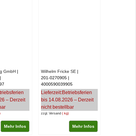
ing GmbH
Wilhelm Fricke SE
201-0270905
97
4000590039905
triebsferien
Lieferzeit:
Betriebsferien
26 – Derzeit
bis 14.08.2026 – Derzeit
bar
nicht bestellbar
zzgl. Versand
kg
Mehr Infos
Mehr Infos