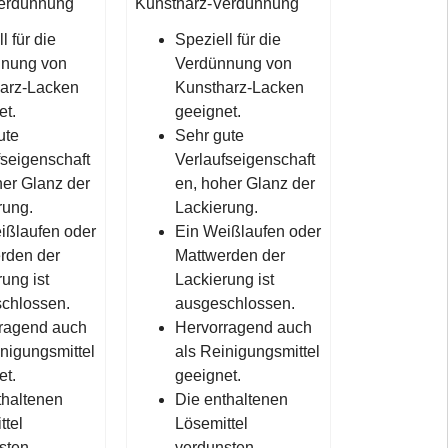
Verdünnung
Kunstharz-Verdünnung
l für die
Speziell für die
nnung von
Verdünnung von
arz-Lacken
Kunstharz-Lacken
et.
geeignet.
ute
Sehr gute
fseigenschaft
Verlaufseigenschaft
her Glanz der
en, hoher Glanz der
rung.
Lackierung.
ißlaufen oder
Ein Weißlaufen oder
rden der
Mattwerden der
ung ist
Lackierung ist
chlossen.
ausgeschlossen.
ragend auch
Hervorragend auch
inigungsmittel
als Reinigungsmittel
et.
geeignet.
thaltenen
Die enthaltenen
ttel
Lösemittel
sten
verdunsten