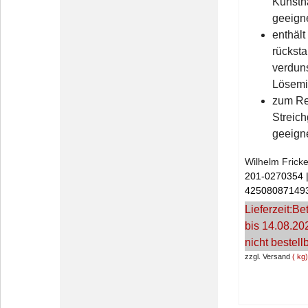
Kunsth
geeign
enthält
rückst
verdun
Lösemit
zum Re
Streic
geeign
Wilhelm Frick
201-0270354
42508087149
Lieferzeit:
Bet
bis 14.08.20
nicht bestell
zzgl. Versand
kg