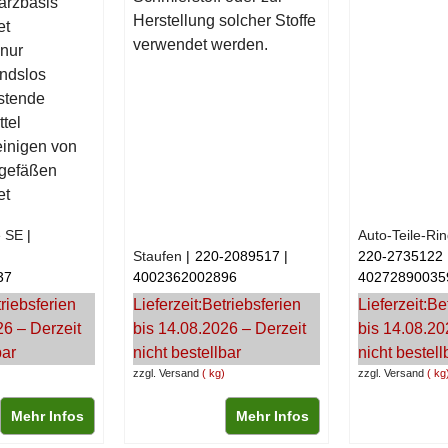
arzbasis
Herstellung solcher Stoffe
et
verwendet werden.
 nur
andslos
stende
tel
inigen von
hgefäßen
et
e SE
Auto-Teile-R
Staufen
220-2089517
220-2735122
37
4002362002896
40272890035
riebsferien
Lieferzeit:
Betriebsferien
Lieferzeit:
Be
26 – Derzeit
bis 14.08.2026 – Derzeit
bis 14.08.20
bar
nicht bestellbar
nicht bestell
zzgl. Versand
kg
zzgl. Versand
kg
Mehr Infos
Mehr Infos