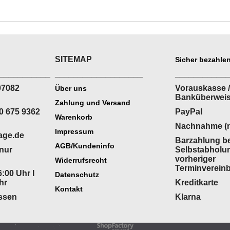
SITEMAP
Sicher bezahlen
___________
___________________
___________
07082
Vorauskasse /
Über uns
Banküberwei
Zahlung und Versand
0 675 9362
PayPal
Warenkorb
Nachnahme (n
Impressum
age.de
Barzahlung be
AGB/Kundeninfo
(nur
Selbstabholu
vorheriger
Widerrufsrecht
Terminverein
:00 Uhr I
Datenschutz
hr
Kreditkarte
Kontakt
ossen
Klarna
WebShop erstellt mit