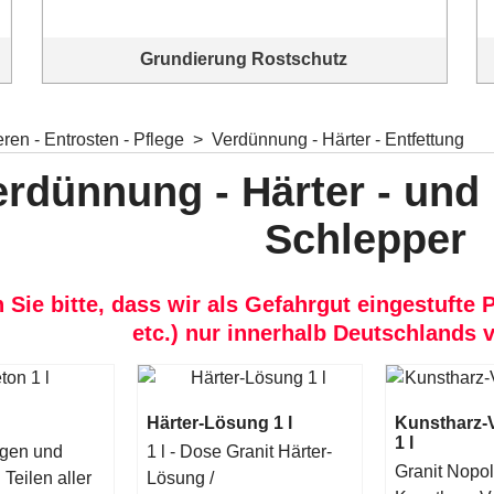
Grundierung Rostschutz
Top Produkte zum Grundieren und für Rostschutz
ren - Entrosten - Pflege
>
Verdünnung - Härter - Entfettung
erdünnung - Härter - und 
Schlepper
 Sie bitte, dass wir als Gefahrgut eingestufte 
etc.) nur innerhalb Deutschlands 
Härter-Lösung 1 l
Kunstharz-
1 l
igen und
1 l - Dose Granit Härter-
Granit Nopo
 Teilen aller
Lösung /