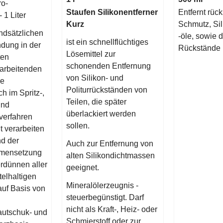
ro-
Staufen Silikonentferner
Entfernt rück
 1 Liter
Kurz
Schmutz, Sil
ndsätzlichen
-öle, sowie 
ist ein schnellflüchtiges
dung in der
Rückstände
Lösemittel zur
ten
schonenden Entfernung
rarbeitenden
von Silikon- und
ie
Politurrückständen von
ch im Spritz-,
Teilen, die später
und
überlackiert werden
verfahren
sollen.
t verarbeiten
nd der
Auch zur Entfernung von
mensetzung
alten Silikondichtmassen
rdünnen aller
geeignet.
telhaltigen
Mineralölerzeugnis -
auf Basis von
steuerbegünstigt. Darf
nicht als Kraft-, Heiz- oder
autschuk- und
Schmierstoff oder zur