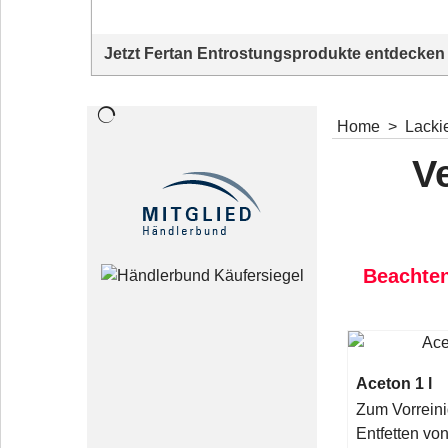
Jetzt Fertan Entrostungsprodukte entdecken
Fertan Rostschutz, Tankentrostung &
Hohlraumversiegelung für Traktor & Oldtimer
Home
>
Lackie
V
Beachten
Aceton 1 l
Zum Vorrein
Entfetten von