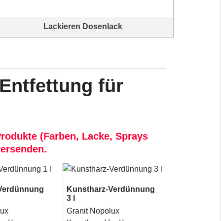
Lackieren Dosenlack
Qualitätslacke von Granit Nopolux Wilckens
Entfettung für
Produkte (Farben, Lacke, Sprays
versenden.
Verdünnung
Kunstharz-Verdünnung
3 l
lux
Granit Nopolux