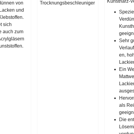
Kunstharz-
rdünnen von
Trocknungsbeschleuniger
 Lacken und
Speziel
Klebstoffen.
Verdü
t sich
Kunsth
e auch zum
geeign
crylgläsern
Sehr g
unststoffen.
Verlau
en, ho
Lackie
Ein We
Mattwe
Lackier
ausges
Hervor
als Re
geeign
Die en
Lösemi
verdun