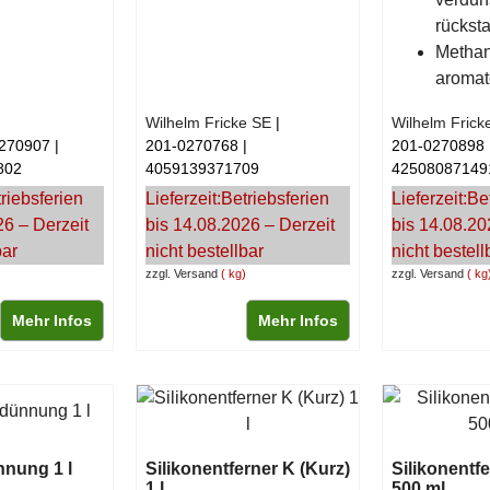
rückst
Methan
aromat
Wilhelm Fricke SE
Wilhelm Frick
270907
201-0270768
201-0270898
802
4059139371709
42508087149
riebsferien
Lieferzeit:
Betriebsferien
Lieferzeit:
Be
26 – Derzeit
bis 14.08.2026 – Derzeit
bis 14.08.20
bar
nicht bestellbar
nicht bestell
zzgl. Versand
kg
zzgl. Versand
kg
Mehr Infos
Mehr Infos
nnung 1 l
Silikonentferner K (Kurz)
Silikonentf
1 l
500 ml