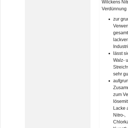
Wilckens Nit
Verdünnung -
zur gru
Verwen
gesam
lackve
Industr
lässt si
Walz- 
Streich
sehr gu
aufgru
Zusam
zum Ve
lösemit
Lacke 
Nitro-,
Chlork