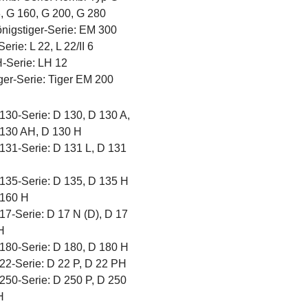
, G 160, G 200, G 280
nigstiger-Serie: EM 300
Serie: L 22, L 22/II 6
-Serie: LH 12
ger-Serie: Tiger EM 200
130-Serie: D 130, D 130 A,
130 AH, D 130 H
131-Serie: D 131 L, D 131
135-Serie: D 135, D 135 H
160 H
17-Serie: D 17 N (D), D 17
H
180-Serie: D 180, D 180 H
22-Serie: D 22 P, D 22 PH
250-Serie: D 250 P, D 250
H