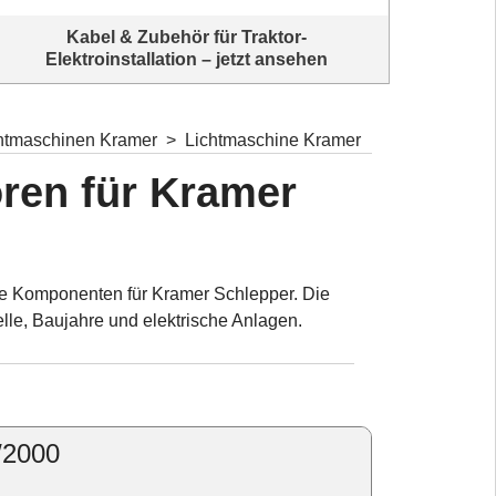
Kabel & Zubehör für Traktor-
Elektroinstallation – jetzt ansehen
Traktorkabel & Elektroinstallationsmaterial entdecken
Alles für
chtmaschinen Kramer
>
Lichtmaschine Kramer
ren für Kramer
ge Komponenten für Kramer Schlepper. Die
le, Baujahre und elektrische Anlagen.
/2000