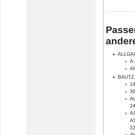
Passe
ander
ALLGA
A-
AP
BAUTZ
14
30
AL
2
AS
AS
22
AW