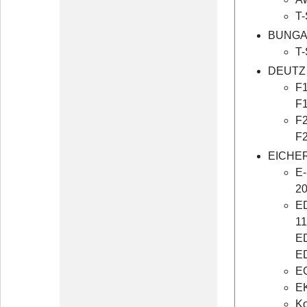
T-
BUNGA
T-
DEUTZ
F1
F1
F2
F2
EICHE
E-
20
ED
11
ED
ED
EG
EK
Ko