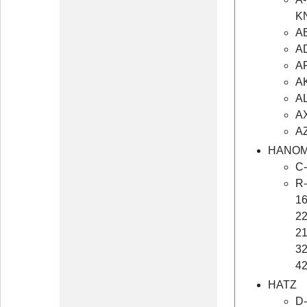
KN
AB
AD
AF
AK
AL
AX
AZ
HANO
C-
R-
16
22
21
32
42
HATZ
D-