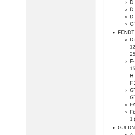
D 
D 
D 
GT
FENDT
Di
12
25
F-
15
H 
F 
GT
G
FA
Fi
1 
GÜLD
A-