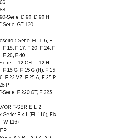
66
88
90-Serie: D 90, D 90 H
-Serie: GT 130
eselroß-Serie: FL 116, F
, F 15, F 17, F 20, F 24, F
, F 28, F 40
Serie: F 12 GH, F 12 HL, F
, F 15 G, F 15 G (H), F 15
6, F 22 VZ, F 25 A, F 25 P,
28 P
-Serie: F 220 GT, F 225
T
VORIT-SERIE 1, 2
x-Serie: Fix 1 (FL 116), Fix
(FW 116)
NER
Serie: A 2 BL, A 2 K, A 2