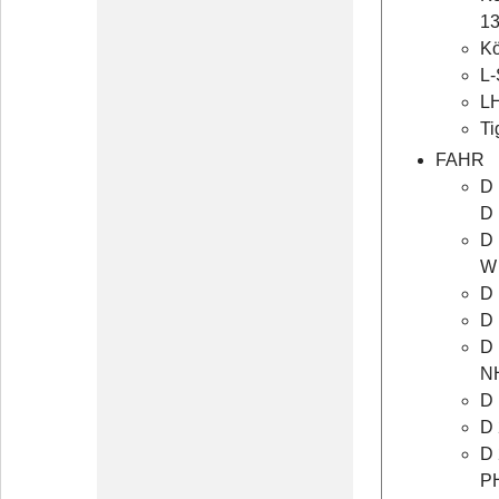
13
Kö
L-
LH
Ti
FAHR
D 
D 
D 
W
D 
D 
D 
N
D 
D 
D 
P