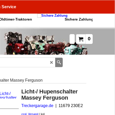
n Service
 Oldtimer-Traktoren
Sichere Zahlung
0
halter Massey Ferguson
Licht-/ Hupenschalter
Massey Ferguson
Treckergarage.de
11679 230E2
zzgl. Versand
kg