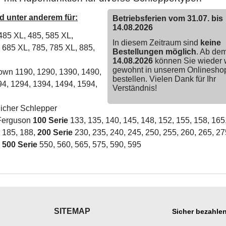
 unter anderem für:
Betriebsferien vom 31.07. bis
14.08.2026
485 XL, 485, 585 XL,
In diesem Zeitraum sind
keine
 685 XL, 785, 785 XL, 885,
Bestellungen möglich
. Ab de
14.08.2026
können Sie wieder 
gewohnt in unserem Onlinesho
own 1190, 1290, 1390, 1490,
bestellen. Vielen Dank für Ihr
94, 1294, 1394, 1494, 1594,
Verständnis!
Eicher Schlepper
Ferguson
100 Serie
133, 135, 140, 145, 148, 152, 155, 158, 165
, 185, 188,
200 Serie
230, 235, 240, 245, 250, 255, 260, 265, 27
,
500 Serie
550, 560, 565, 575, 590, 595
SITEMAP
Sicher bezahlen
___________
___________________
___________