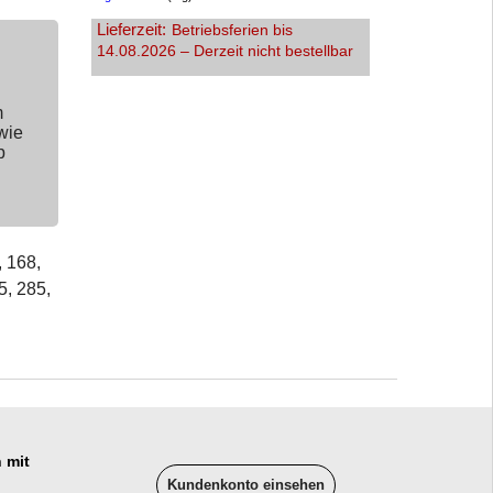
Lieferzeit:
Betriebsferien bis
14.08.2026 – Derzeit nicht bestellbar
m
wie
p
, 168,
5, 285,
 mit
Kundenkonto einsehen
______________