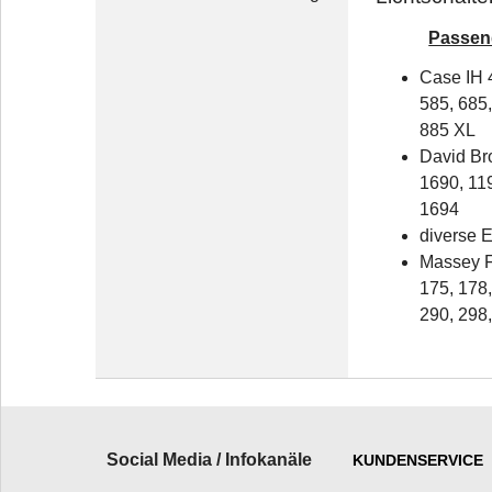
Passend
Case IH 
585, 685,
885 XL
David Br
1690, 11
1694
diverse 
Massey 
175, 178
290, 298
Social Media / Infokanäle
KUNDENSERVICE
_________________________
______________