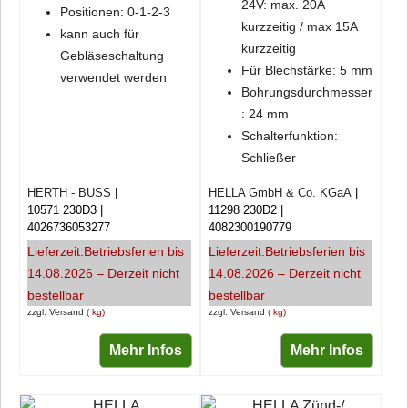
24V: max. 20A
Positionen: 0-1-2-3
kurzzeitig / max 15A
kann auch für
kurzzeitig
Gebläseschaltung
Für Blechstärke: 5 mm
verwendet werden
Bohrungsdurchmesser
: 24 mm
Schalterfunktion:
Schließer
HERTH - BUSS
HELLA GmbH & Co. KGaA
10571 230D3
11298 230D2
4026736053277
4082300190779
Lieferzeit:
Betriebsferien bis
Lieferzeit:
Betriebsferien bis
14.08.2026 – Derzeit nicht
14.08.2026 – Derzeit nicht
bestellbar
bestellbar
zzgl. Versand
kg
zzgl. Versand
kg
Mehr Infos
Mehr Infos