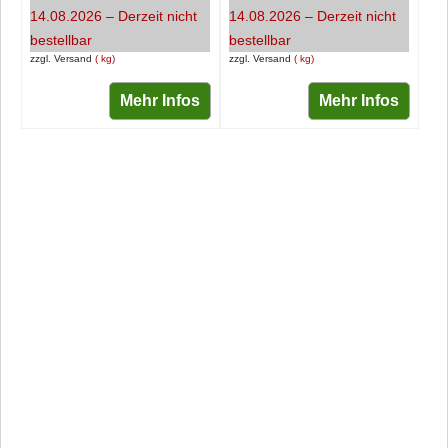
14.08.2026 – Derzeit nicht
14.08.2026 – Derzeit nicht
bestellbar
bestellbar
zzgl. Versand
kg
zzgl. Versand
kg
Mehr Infos
Mehr Infos
Social Media /
KUNDENSERVICE
Infokanäle
____________________
_________________________
Telefonservice: 07082
9496128
Newsletter abonnieren
WhatsApp: 01520 675
WhatsApp-Kanal
9362
Youtube
Email:
Instagram
info@treckergarage.de
Facebook
Öffnungszeiten (nur