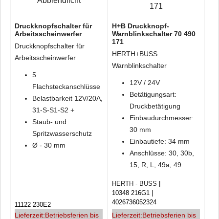
Druckknopfschalter für
H+B Druckknopf-
Arbeitsscheinwerfer
Warnblinkschalter 70 490
171
Druckknopfschalter für
HERTH+BUSS
Arbeitsscheinwerfer
Warnblinkschalter
5
12V / 24V
Flachsteckanschlüsse
Betätigungsart:
Belastbarkeit 12V/20A,
Druckbetätigung
31-S-S1-S2 +
Einbaudurchmesser:
Staub- und
30 mm
Spritzwasserschutz
Einbautiefe: 34 mm
Ø - 30 mm
Anschlüsse: 30, 30b,
15, R, L, 49a, 49
HERTH - BUSS
10348 216G1
4026736052324
11122 230E2
Lieferzeit:
Betriebsferien bis
Lieferzeit:
Betriebsferien bis