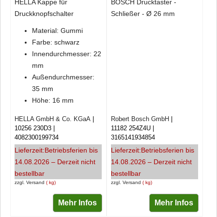
HELLA Kappe für
BOSCH Drucktaster -
Druckknopfschalter
Schließer - Ø 26 mm
Material: Gummi
Farbe: schwarz
Innendurchmesser: 22
mm
Außendurchmesser:
35 mm
Höhe: 16 mm
HELLA GmbH & Co. KGaA
Robert Bosch GmbH
10256 230D3
11182 254Z4U
4082300199734
3165141934854
Lieferzeit:
Betriebsferien bis
Lieferzeit:
Betriebsferien bis
14.08.2026 – Derzeit nicht
14.08.2026 – Derzeit nicht
bestellbar
bestellbar
zzgl. Versand
kg
zzgl. Versand
kg
Mehr Infos
Mehr Infos