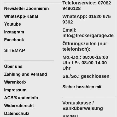
_________________________
Telefonservice: 07082
9496128
Newsletter abonnieren
WhatsApp: 01520 675
WhatsApp-Kanal
9362
Youtube
Email:
Instagram
info@treckergarage.de
Facebook
Öffnungszeiten (nur
telefonisch):
SITEMAP
Mo.-Do.: 08:00-16:00
___________________
Uhr I Fr. 08:00-14.00
Über uns
Uhr
Zahlung und Versand
Sa./So.: geschlossen
Warenkorb
Sicher bezahlen mit
Impressum
____________________
AGB/Kundeninfo
Vorauskasse /
Widerrufsrecht
Banküberweisung
Datenschutz
PayPal