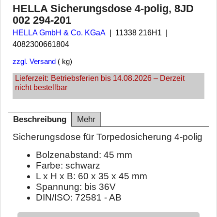
HELLA Sicherungsdose 4-polig, 8JD
002 294-201
HELLA GmbH & Co. KGaA
11338 216H1
4082300661804
zzgl. Versand
kg
Lieferzeit:
Betriebsferien bis 14.08.2026 – Derzeit
nicht bestellbar
Beschreibung
Mehr
Sicherungsdose für Torpedosicherung 4-polig
Bolzenabstand: 45 mm
Farbe: schwarz
L x H x B: 60 x 35 x 45 mm
Spannung: bis 36V
DIN/ISO: 72581 - AB