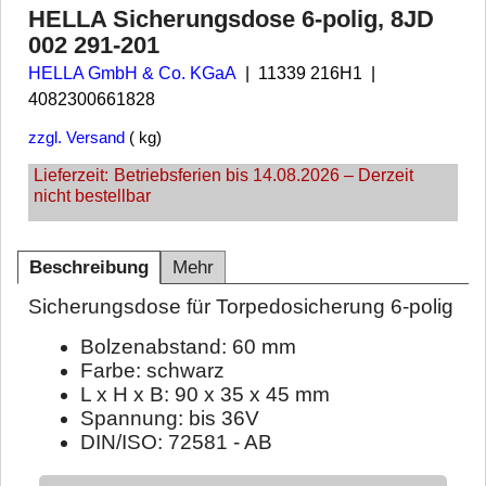
HELLA Sicherungsdose 6-polig, 8JD
002 291-201
HELLA GmbH & Co. KGaA
11339 216H1
4082300661828
zzgl. Versand
kg
Lieferzeit:
Betriebsferien bis 14.08.2026 – Derzeit
nicht bestellbar
Beschreibung
Mehr
Sicherungsdose für Torpedosicherung 6-polig
Bolzenabstand: 60 mm
Farbe: schwarz
L x H x B: 90 x 35 x 45 mm
Spannung: bis 36V
DIN/ISO: 72581 - AB