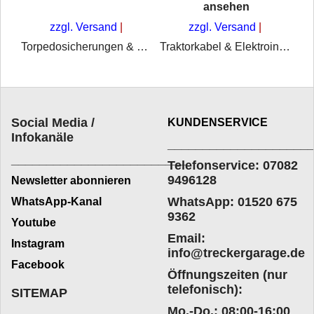
ansehen
Sicherungsdose schwarz für 6 Sicherungen mit Deckelschraube
zzgl. Versand
zzgl. Versand
Torpedosicherungen & Zubehör – universal für Traktoren & Schlepper
Traktorkabel & Elektroinstallationsmaterial entdecken
Social Media /
KUNDENSERVICE
Infokanäle
____________________
_________________________
Telefonservice: 07082
9496128
Newsletter abonnieren
WhatsApp: 01520 675
WhatsApp-Kanal
9362
Youtube
Email:
Instagram
info@treckergarage.de
Facebook
Öffnungszeiten (nur
telefonisch):
SITEMAP
Mo.-Do.: 08:00-16:00