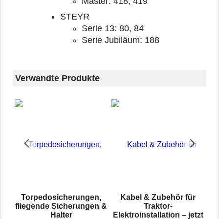
Master: 418, 419
STEYR
Serie 13: 80, 84
Serie Jubiläum: 188
Verwandte Produkte
Torpedosicherungen,
Kabel & Zubehör für
e
fliegende Sicherungen &
Traktor-
Halter
Elektroinstallation – jetzt