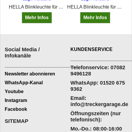
HELLA Schlussleuchte mit Blinkleuchte rund ohne Kennzeichenbeleuchtung •Einbauseite: links; rechts •ohne Glühlampen
HELLA Blinkleuchte für den vorderen oder rückwärtigen Anbau
HELLA Blinkleuchte für vorderen, seitlichen oder rückwärtigen Anbau
Mehr Infos
Mehr Infos
Social Media /
KUNDENSERVICE
Infokanäle
____________________
_________________________
Telefonservice: 07082
9496128
Newsletter abonnieren
WhatsApp: 01520 675
WhatsApp-Kanal
9362
Youtube
Email:
Instagram
info@treckergarage.de
Facebook
Öffnungszeiten (nur
telefonisch):
SITEMAP
Mo.-Do.: 08:00-16:00
___________________