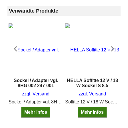
Verwandte Produkte
10W
Sockel / Adapter vgl.
HELLA Soffitte 12 V / 18
31
8HG 002 247-001
W Sockel S 8.5
zzgl. Versand
zzgl. Versand
HELLA Soffitte 12V/10W S 8.5, 8GM 002 091-131
Sockel / Adapter vgl. 8HG002247001
Soffitte 12 V / 18 W Sockel S 8.5
Mehr Infos
Mehr Infos