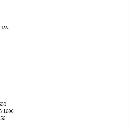
2 kW,
500
 B 1600
356