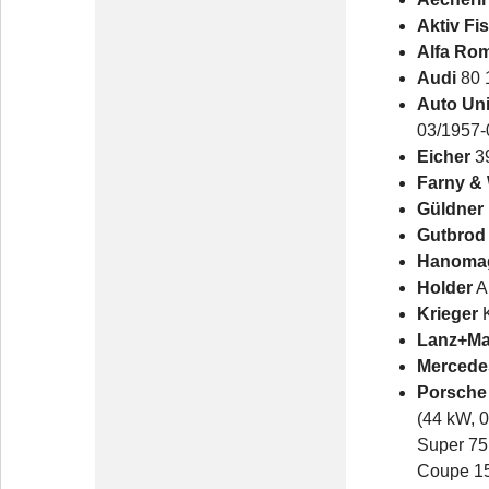
Aktiv Fi
Alfa Ro
Audi
80 
Auto Un
03/1957-
Eicher
3
Farny &
Güldner
Gutbrod
Hanomag
Holder
A 
Krieger
K
Lanz+Ma
Mercede
Porsche
(44 kW, 
Super 75
Coupe 15