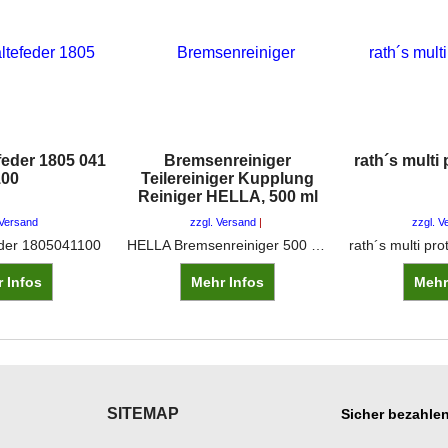
feder 1805 041
Bremsenreiniger
rath´s multi
100
Teilereiniger Kupplung
Reiniger HELLA, 500 ml
 Versand
zzgl. Versand
zzgl. V
eder 1805041100
HELLA Bremsenreiniger 500 ml (8DX 355 370-001) entfernt Öl, Fett, Schmutz und Bremsstaub. Rückstandsfrei und schnell verdunstend. Ideal für Brems- und Kupplungsteile.
 Infos
Mehr Infos
Mehr
SITEMAP
Sicher bezahlen
___________
___________________
___________