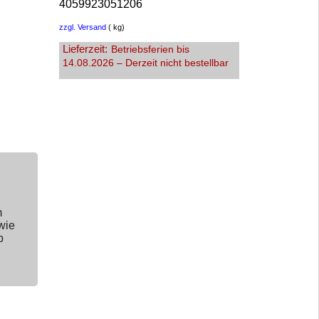
4059923051206
zzgl. Versand
kg
Lieferzeit:
Betriebsferien bis
14.08.2026 – Derzeit nicht bestellbar
m
wie
p