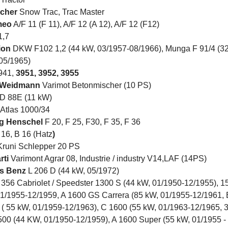
scher
Snow Trac, Trac Master
meo
A/F 11 (F 11), A/F 12 (A 12), A/F 12 (F12)
1,7
ion
DKW F102 1,2 (44 kW, 03/1957-08/1966), Munga F 91/4 (3
05/1965)
941,
3951, 3952, 3955
 Weidmann
Varimot Betonmischer (10 PS)
D 88E (11 kW)
Atlas 1000/34
 Henschel
F 20, F 25, F30, F 35, F 36
16, B 16 (Hatz
)
runi Schlepper 20 PS
rti
Varimont Agrar 08, Industrie / industry V14,LAF (14PS)
s Benz
L 206 D (44 kW, 05/1972)
356 Cabriolet / Speedster 1300 S (44 kW, 01/1950-12/1955), 1
01/1955-12/1959, A 1600 GS Carrera (85 kW, 01/1955-12/1961,
 ( 55 kW, 01/1959-12/1963), C 1600 (55 kW, 01/1963-12/1965, 
00 (44 KW, 01/1950-12/1959), A 1600 Super (55 kW, 01/1955 -