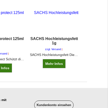
 protect 125ml
SACHS Hochleistungsfett
1g
zzgl. Versand
ersand
SACHS Hochleistungsfett Dieses Fett wird zur Kupplungsmontage genutzt. Man schmiert wenig davon auf die Nabe der Scheibe und ein wenig auf die Ausrücklager-Bolzen.
rath´s multi protect Schützt die Haut vor Schmutz durch wechselnde Hautbelastungen im öligen,fettigen und staubigen Schmutzbereich sowie bei Kontakt mit anhaftendemoder auch feuchtem Schmutz/Wasser. Unter Handschuhen anwendbar.
Mehr Infos
 Infos
 mit
Kundenkonto einsehen
______________