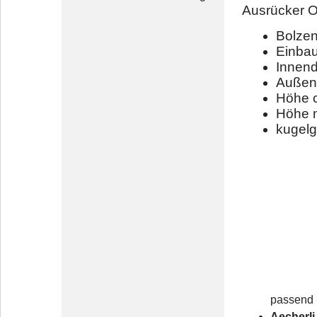
Ausrücker Or
Bolze
Einba
Innen
Außen
Höhe 
Höhe m
kugelg
passend u
Aecherl