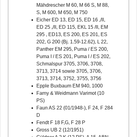
Mähdrescher M 60, M 66 S, M 88,
S, M 600, M 650, M 750
Eicher ED 13, ED 15, ED 16 ,/II,
ED 25 ,/II, ED 115, EKL 15 /II, EM
295 , ED13, ES 200, ES 201, ES
202, G 200 (Bj. 1.59-12.62), L 22,
Panther EM 295, Puma / ES 200,
Puma I / ES 201, Puma I / ES 202,
Schmalspur 3705, 3706, 3708,
3713, 3714 sowie 3705, 3706,
3713, 3714, 3752, 3755, 3756
Epple Buxbaum EM 940, 1000
Farny & Weidmann Varimot (10
PS)
Faun AS 22 (01/1948-), F 24, F 284
D
Fendt F 18 F,G, F 28 P
Gross UB 2 (12/1951)