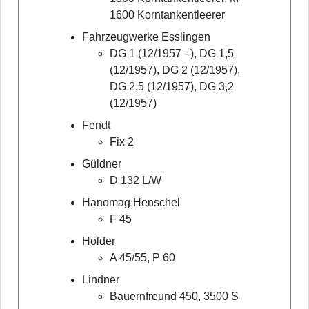
1600 Korntankentleerer
Fahrzeugwerke Esslingen
DG 1 (12/1957 - ), DG 1,5
(12/1957), DG 2 (12/1957),
DG 2,5 (12/1957), DG 3,2
(12/1957)
Fendt
Fix 2
Güldner
D 132 L/W
Hanomag Henschel
F 45
Holder
A 45/55, P 60
Lindner
Bauernfreund 450, 3500 S