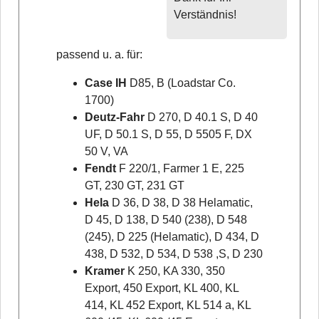
Verständnis!
passend u. a. für:
Case IH
D85, B (Loadstar Co.
1700)
Deutz-Fahr
D 270, D 40.1 S, D 40
UF, D 50.1 S, D 55, D 5505 F, DX
50 V, VA
Fendt
F 220/1, Farmer 1 E, 225
GT, 230 GT, 231 GT
Hela
D 36, D 38, D 38 Helamatic,
D 45, D 138, D 540 (238), D 548
(245), D 225 (Helamatic), D 434, D
438, D 532, D 534, D 538 ,S, D 230
Kramer
K 250, KA 330, 350
Export, 450 Export, KL 400, KL
414, KL 452 Export, KL 514 a, KL