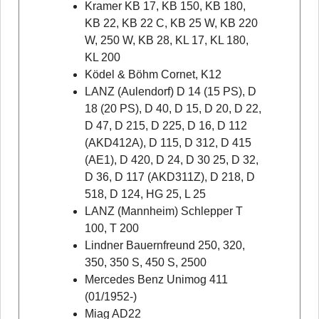
Kramer KB 17, KB 150, KB 180,
KB 22, KB 22 C, KB 25 W, KB 220
W, 250 W, KB 28, KL 17, KL 180,
KL 200
Ködel & Böhm Cornet, K12
LANZ (Aulendorf) D 14 (15 PS), D
18 (20 PS), D 40, D 15, D 20, D 22,
D 47, D 215, D 225, D 16, D 112
(AKD412A), D 115, D 312, D 415
(AE1), D 420, D 24, D 30 25, D 32,
D 36, D 117 (AKD311Z), D 218, D
518, D 124, HG 25, L 25
LANZ (Mannheim) Schlepper T
100, T 200
Lindner Bauernfreund 250, 320,
350, 350 S, 450 S, 2500
Mercedes Benz Unimog 411
(01/1952-)
Miag AD22