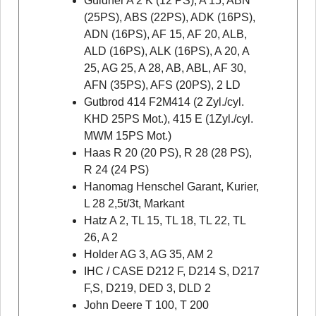
Güldner A 2 K (12 PS), A 15, ABN
(25PS), ABS (22PS), ADK (16PS),
ADN (16PS), AF 15, AF 20, ALB,
ALD (16PS), ALK (16PS), A 20, A
25, AG 25, A 28, AB, ABL, AF 30,
AFN (35PS), AFS (20PS), 2 LD
Gutbrod 414 F2M414 (2 Zyl./cyl.
KHD 25PS Mot.), 415 E (1Zyl./cyl.
MWM 15PS Mot.)
Haas R 20 (20 PS), R 28 (28 PS),
R 24 (24 PS)
Hanomag Henschel Garant, Kurier,
L 28 2,5t/3t, Markant
Hatz A 2, TL 15, TL 18, TL 22, TL
26, A 2
Holder AG 3, AG 35, AM 2
IHC / CASE D212 F, D214 S, D217
F,S, D219, DED 3, DLD 2
John Deere T 100, T 200