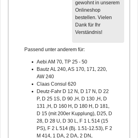
gewohnt in unserem
Onlineshop
bestellen. Vielen
Dank für Ihr
Verständnis!
Passend unter anderem für:
Aebi AM 70, TP 25 - 50
Bautz AL 240, AS 170, 171, 220,
AW 240
Claas Consul 620
Deutz-Fahr D 12 N, D 17 N, D 22
P, D 25 1S, D 90 ,H, D 130 ,H, D
131 ,H, D 160 H, D 180 H, D 181,
D 15 (mit 200er Kupplung), D25, D
28, D 28 U, D 30 L, F 1 L 514 (15
PS), F 2 L 514 (Bj. 1.51-12.53), F 2
M 414, 1 DA, 2 DA, 2 DN,