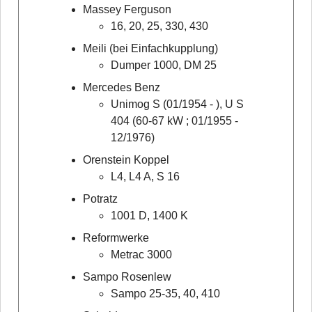
Massey Ferguson
16, 20, 25, 330, 430
Meili (bei Einfachkupplung)
Dumper 1000, DM 25
Mercedes Benz
Unimog S (01/1954 - ), U S
404 (60-67 kW ; 01/1955 -
12/1976)
Orenstein Koppel
L4, L4 A, S 16
Potratz
1001 D, 1400 K
Reformwerke
Metrac 3000
Sampo Rosenlew
Sampo 25-35, 40, 410