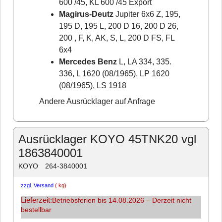
600 /45, KL 600 /45 Export
Magirus-Deutz
Jupiter 6x6 Z, 195,
195 D, 195 L, 200 D 16, 200 D 26,
200 , F, K, AK, S, L, 200 D FS, FL
6x4
Mercedes Benz
L, LA 334, 335.
336, L 1620 (08/1965), LP 1620
(08/1965), LS 1918
Andere Ausrücklager auf Anfrage
Ausrücklager KOYO 45TNK20 vgl
1863840001
KOYO
264-3840001
zzgl. Versand
kg
Lieferzeit:
Betriebsferien bis 14.08.2026 – Derzeit nicht
bestellbar