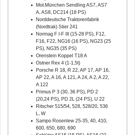
Mot.München Sendling AS7, AS7
A, AS8, DC214 (18 PS)
Norddeutsche Traktorenfabrik
(Nordtrak) Stier 241
Normag F I-F III (15-28 PS), F12,
F16, F22, NG16 (16 PS), NG23 (25
PS), NG35 (35 PS)
Orenstein Koppel T18 A
Ostner Rex 4 (1-1,5t)
Porsche R 18, R 22, AP 17, AP 16,
AP 22, A 16, A 121, A 24, A 2, A 22,
A 122
Primus P 3 (30, 36 PS), PD 2
(20,24 PS), PD 2L (24 PS), U 22
Ritscher 515/54, 528, 528/20, 536
L, W
Sampo Rosenlew 25-35, 40, 410,
600, 650, 680, 690