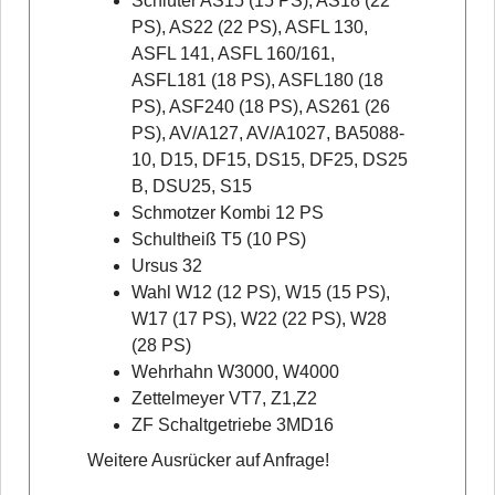
Schlüter AS15 (15 PS), AS18 (22
PS), AS22 (22 PS), ASFL 130,
ASFL 141, ASFL 160/161,
ASFL181 (18 PS), ASFL180 (18
PS), ASF240 (18 PS), AS261 (26
PS), AV/A127, AV/A1027, BA5088-
10, D15, DF15, DS15, DF25, DS25
B, DSU25, S15
Schmotzer Kombi 12 PS
Schultheiß T5 (10 PS)
Ursus 32
Wahl W12 (12 PS), W15 (15 PS),
W17 (17 PS), W22 (22 PS), W28
(28 PS)
Wehrhahn W3000, W4000
Zettelmeyer VT7, Z1,Z2
ZF Schaltgetriebe 3MD16
Weitere Ausrücker auf Anfrage!