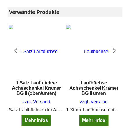
Verwandte Produkte
1 Satz Laufbüchse
Laufbüchse
er
Achsschenkel Kramer
Achsschenkel Kramer
BG II (oben/unten)
BG II unten
zzgl. Versand
zzgl. Versand
1 Stück Laufbüchse oben für Achsschenkel für div. Kramer-Schlepper der Baugruppe II
Satz Laufbüchsen für Achsschenkel Kramer BG II – obere und untere Buchse mit Schmierbohrung und Schmierrillen. Passend für Kramer 350, 450 Export, KL 300.
1 Stück Laufbüchse unten für Achsschenkel für div. Kramer-Schlepper der Baugruppe II
Mehr Infos
Mehr Infos