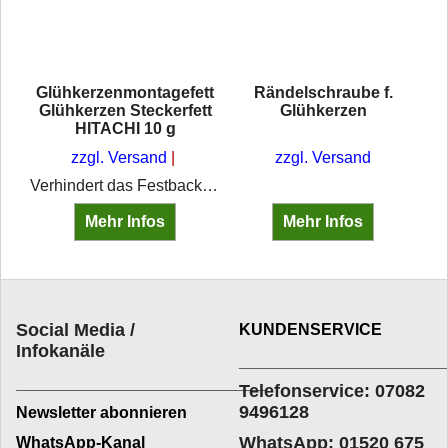
en
Glühkerzenmontagefett
Rändelschraube f.
Glühkerzen Steckerfett
Glühkerzen
HITACHI 10 g
n
zzgl. Versand
zzgl. Versand
Verhindert das Festbacken von Glühkerzen
Mehr Infos
Mehr Infos
Social Media /
KUNDENSERVICE
Infokanäle
____________________
_________________________
Telefonservice: 07082
9496128
Newsletter abonnieren
WhatsApp: 01520 675
WhatsApp-Kanal