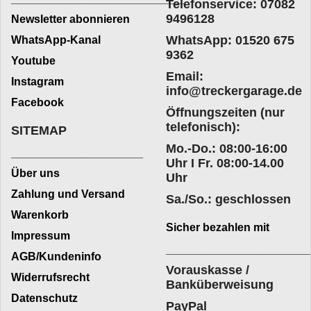
Telefonservice: 07082
9496128
Newsletter abonnieren
WhatsApp: 01520 675
WhatsApp-Kanal
9362
Youtube
Email:
Instagram
info@treckergarage.de
Facebook
Öffnungszeiten (nur
telefonisch):
SITEMAP
Mo.-Do.: 08:00-16:00
___________________
Uhr I Fr. 08:00-14.00
Über uns
Uhr
Zahlung und Versand
Sa./So.: geschlossen
Warenkorb
Sicher bezahlen mit
Impressum
____________________
AGB/Kundeninfo
Vorauskasse /
Widerrufsrecht
Banküberweisung
Datenschutz
PayPal