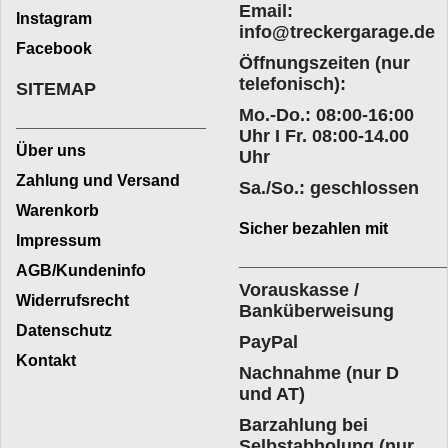
Email:
Instagram
info@treckergarage.de
Facebook
Öffnungszeiten (nur
telefonisch):
SITEMAP
Mo.-Do.: 08:00-16:00
___________________
Uhr I Fr. 08:00-14.00
Über uns
Uhr
Zahlung und Versand
Sa./So.: geschlossen
Warenkorb
Sicher bezahlen mit
Impressum
____________________
AGB/Kundeninfo
Vorauskasse /
Widerrufsrecht
Banküberweisung
Datenschutz
PayPal
Kontakt
Nachnahme (nur D
und AT)
Barzahlung bei
Selbstabholung (nur