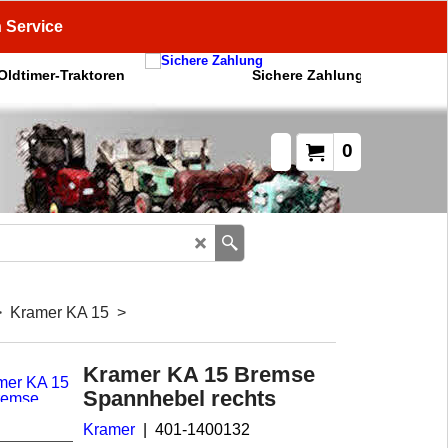
n Service
 Oldtimer-Traktoren
Sichere Zahlung
0
>
Kramer KA 15
>
Kramer KA 15 Bremse
Spannhebel rechts
Kramer
401-1400132