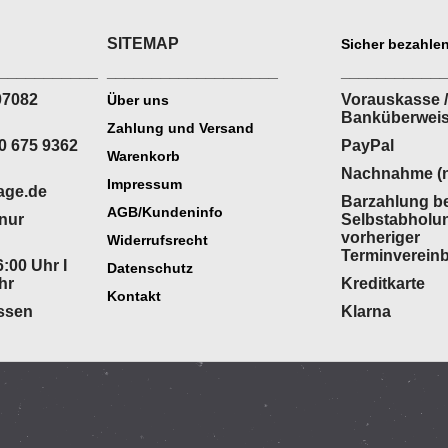
SITEMAP
Sicher bezahlen
___________
___________________
___________
07082
Vorauskasse /
Über uns
Banküberwei
Zahlung und Versand
0 675 9362
PayPal
Warenkorb
Nachnahme (n
Impressum
age.de
Barzahlung be
AGB/Kundeninfo
(nur
Selbstabholu
vorheriger
Widerrufsrecht
Terminverein
:00 Uhr I
Datenschutz
hr
Kreditkarte
Kontakt
ossen
Klarna
WebShop erstellt mit
ShopFactory Shop
Software.