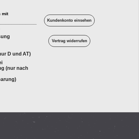
 mit
Kundenkonto einsehen
______________
sung
Vertrag widerrufen
ur D und AT)
i
ng (nur nach
barung)