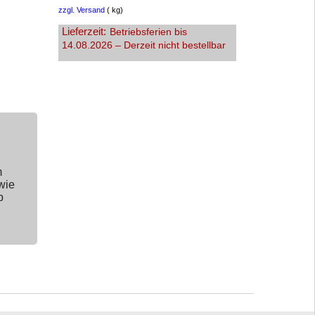
zzgl. Versand
kg
Lieferzeit:
Betriebsferien bis
14.08.2026 – Derzeit nicht bestellbar
m
wie
p