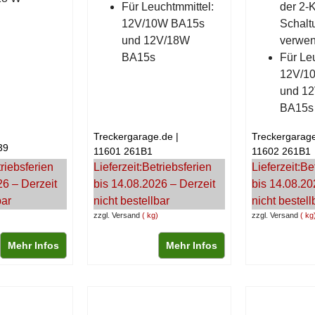
Für Leuchtmmittel:
der 2-K
12V/10W BA15s
Schalt
und 12V/18W
verwen
BA15s
Für Leu
12V/1
und 1
BA15s
Treckergarage.de
Treckergarag
39
11601 261B1
11602 261B1
riebsferien
Lieferzeit:
Betriebsferien
Lieferzeit:
Be
26 – Derzeit
bis 14.08.2026 – Derzeit
bis 14.08.20
bar
nicht bestellbar
nicht bestell
zzgl. Versand
kg
zzgl. Versand
kg
Mehr Infos
Mehr Infos