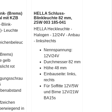
ink- (Brems)
HELLA Schluss-
l mit KZB
Blinkleuchte 82 mm,
2SW 003 185-041
-Blink-
HELLA Heckleuchte -
)- Leuchte
Halogen - 12/24V - Anbau
- links/rechts
eichenbeleuc
Nennspannung:
 (Brems)
12V/24V
e gelb
Durchmesser 82 mm
licht rot
Höhe 48 mm
Einbauseite: links,
igungsschrau
rechts
6
Für Soffitte 12V/5W
ubenabstand
und Birne 12V/21W
BA15s
üfzeichen
berwiegend in