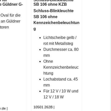
e Güldner G-
SB 106 ohne KZB
Schluss-Blinkleuchte
Oval für die
SB 106 ohne
 an Güldner
Kennzeichenbeleuchtun
toren
g
Lichtscheibe gelb /
rot mit Metallsteg
Durchmesser ca. 80
mm
Ohne
Kennzeichenbeleuc
htung
Lochabstand ca. 45
mm
Für 12 V / 10 W und
12 V / 18 W
10501 262B
e.de