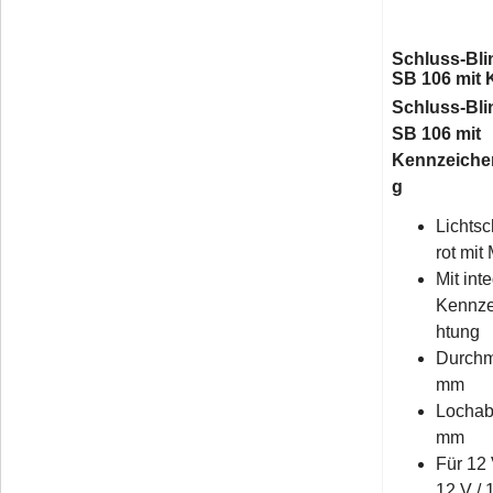
Schluss-Bli
SB 106 mit
Schluss-Bli
SB 106 mit
Kennzeiche
g
Lichtsc
rot mit
Mit inte
Kennze
htung
Durchm
mm
Lochab
mm
Für 12 
12 V /