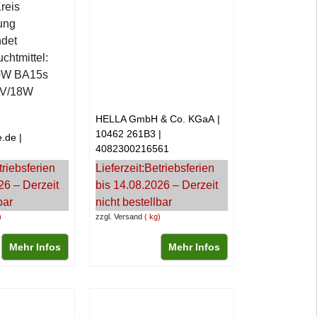
reis
ung
det
chtmittel:
0W BA15s
2V/18W
HELLA GmbH & Co. KGaA
10462 261B3
e.de
4082300216561
triebsferien
Lieferzeit:
Betriebsferien
26 – Derzeit
bis 14.08.2026 – Derzeit
bar
nicht bestellbar
zzgl. Versand
kg
Mehr Infos
Mehr Infos