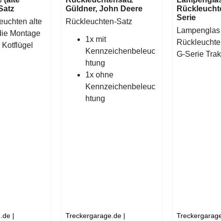
Satz
Güldner, John Deere
Rückleucht
Serie
euchten alte
Rückleuchten-Satz
Lampenglas 
die Montage
1x mit
Rückleuchte
Kotflügel
Kennzeichenbeleuc
G-Serie Trak
htung
1x ohne
Kennzeichenbeleuc
htung
.de
Treckergarage.de
Treckergarag