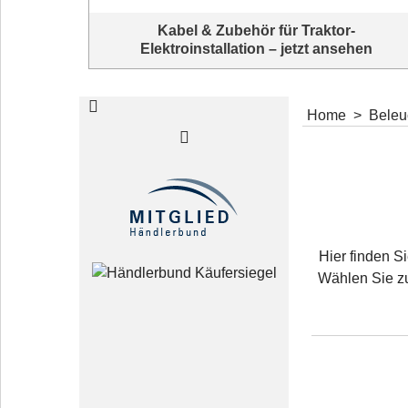
Kabel & Zubehör für Traktor-
Elektroinstallation – jetzt ansehen
Traktorkabel & Elektroinstallationsmaterial entdecken
Home
>
Beleu
Werkstattbedarf
Hier finden S
Alles für's Schrauben am Traktor. Jetzt geht es wieder los
Wählen Sie zu