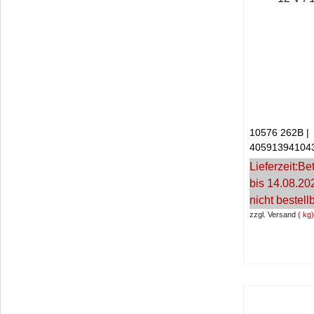
10576 262B
40591394104
Lieferzeit:
Bet
bis 14.08.20
nicht bestell
zzgl. Versand
kg