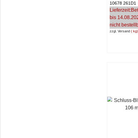
10678 261D1
Lieferzeit:
Bet
bis 14.08.20
nicht bestell
zzgl. Versand
kg