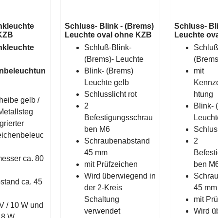
nkleuchte
Schluss- Blink - (Brems)
Schluss- Bl
 KZB
Leuchte oval ohne KZB
Leuchte ova
nkleuchte
Schluß-Blink-
Schluß
(Brems)- Leuchte
(Brems
nbeleuchtun
Blink- (Brems)
mit
Leuchte gelb
Kennz
Schlusslicht rot
htung
heibe gelb /
2
Blink-
 Metallsteg
Befestigungsschrau
Leucht
grierter
ben M6
Schluss
ichenbeleuc
Schraubenabstand
2
45 mm
Befest
esser ca. 80
mit Prüfzeichen
ben M
Wird überwiegend in
Schra
stand ca. 45
der 2-Kreis
45 mm
Schaltung
mit Pr
V / 10 W und
verwendet
Wird ü
 18 W