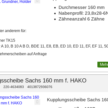
Durchmesser 160 mm
Nabenprofil: 23,8x28-6
Zähneanzahl 6 Zähne
er anderem für:
ner TK15
 A 10, B 10 A B D, BDE 11, E8, EB, ED 10, ED 11, EF, EF 11, 5
ehmerscheiben auf Anfrage
Mehr
gsscheibe Sachs 160 mm f. HAKO
220-4634083
4013872936076
Kupplungsscheibe Sachs 16