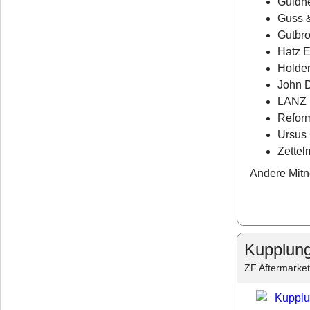
Güldne
Guss 
Gutbro
Hatz E
Holder
John 
LANZ 
Refor
Ursus
Zette
Andere Mitn
Kupplung
ZF Aftermarket