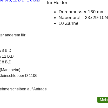
für Holder
Durchmesser 160 mm
Nabenprofil: 23x29-10N
10 Zähne
er anderem für:
r
A 8 B,D
A 12 B,D
E 8 B,D
(Mannheim)
Kleinschlepper D 1106
ehmerscheiben auf Anfrage
Mehr