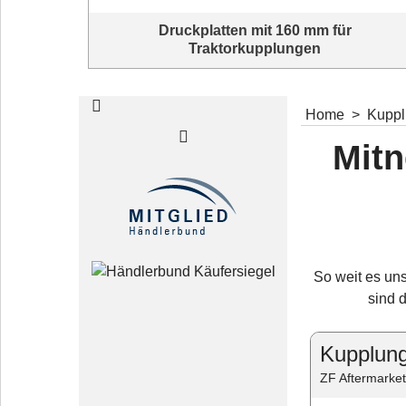
Druckplatten mit 160 mm für
Traktorkupplungen
Druckplatten mit 160 mm für Traktorkupplungen
Home
>
Kupp
Mitn
Kupplung - Tipps
Für Sie: nützliche Tipps und Erklärvideos
So weit es uns
sind 
Kupplun
ZF Aftermarket