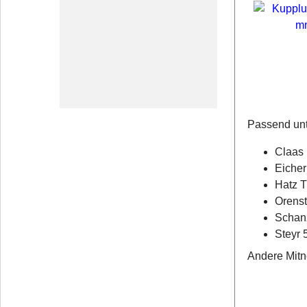
Passend unt
Claas
Eicher
Hatz T
Orens
Schanz
Steyr 
Andere Mitn