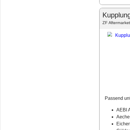
Kupplun
ZF Aftermarket
Passend unt
AEBI 
Aecher
Eicher