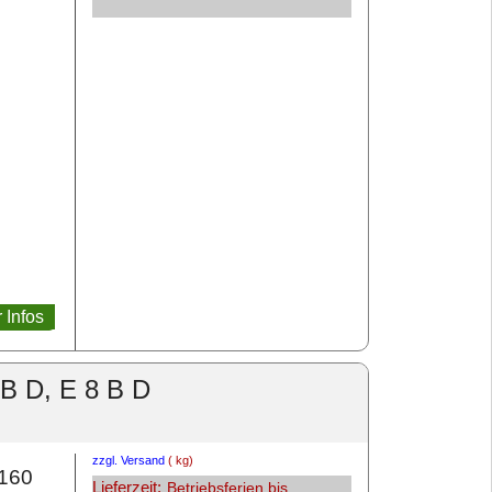
 Infos
 B D, E 8 B D
zzgl. Versand
kg
K160
Lieferzeit:
Betriebsferien bis