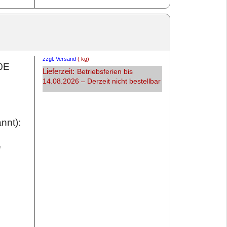
zzgl. Versand
kg
0E
Lieferzeit:
Betriebsferien bis
14.08.2026 – Derzeit nicht bestellbar
nnt):
e