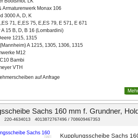
r Bootsmot. LK
& Armaturenwerk Monax 106
d 3000 A, D, K
,ES 71, E,ES 75, E,ES 79, E 571, E 671
 A 15 B, D, B 16 (Lombardini)
Deere 1215, 1315
(Mannheim) A 1215, 1305, 1306, 1315
mwerke M12
 C10 Bambi
lmeyer VTH
ehmerscheiben auf Anfrage
Mehr
sscheibe Sachs 160 mm f. Grundner, Hol
220-4634013
4013872767496 / 708609467353
Kupplungsscheibe Sachs 16