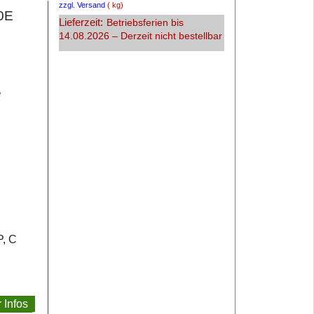
zzgl. Versand
kg
0E
Lieferzeit:
Betriebsferien bis
14.08.2026 – Derzeit nicht bestellbar
e
P, C
 Infos