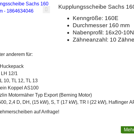
Kupplungsscheibe Sachs 16
Kenngröße: 160E
Durchmesser 160 mm
Nabenprofil: 16x20-10N
Zähneanzahl: 10 Zähn
er anderem für:
 Huckepack
 LH 12/1
L 10, TL 12, TL 13
tein Koppel AS100
lin Motormäher Typ Export (Berning Motor)
500, 2,4 D, DH, (15 kW), S, T (17 kW), TR I (22 kW), Haflinger A
ehmerscheiben auf Anfrage!
Mehr