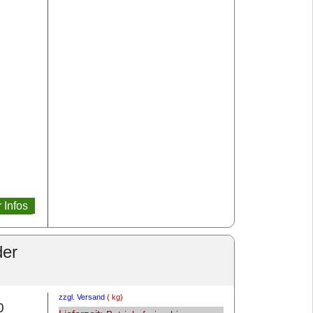
 Infos
der
zzgl. Versand
kg
0