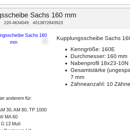
gsscheibe Sachs 160 mm
220-4634049
4013872843923
Kupplungsscheibe Sachs 16
Kenngröße: 160E
Durchmesser: 160 mm
Nabenprofil 18x23-10N
Gesamtstärke (ungespa
7 mm
Zähneanzahl: 10 Zähn
er anderem für:
AM 30, AM 80, TP 1000
li MA 60
 G 13 Muli