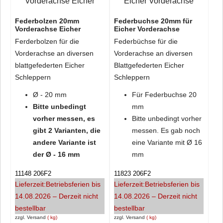
Federbolzen 20mm
Federbuchse 20mm für
Vorderachse Eicher
Eicher Vorderachse
Ferderbolzen für die
Federbüchse für die
Vorderachse an diversen
Vorderachse an diversen
blattgefederten Eicher
Blattgefederten Eicher
Schleppern
Schleppern
Ø - 20 mm
Für Federbuchse 20
Bitte unbedingt
mm
vorher messen, es
Bitte unbedingt vorher
gibt 2 Varianten, die
messen. Es gab noch
andere Variante ist
eine Variante mit
Ø 16
der
Ø - 16 mm
mm
11148 206F2
11823 206F2
Lieferzeit:
Betriebsferien bis
Lieferzeit:
Betriebsferien bis
14.08.2026 – Derzeit nicht
14.08.2026 – Derzeit nicht
bestellbar
bestellbar
zzgl. Versand
kg
zzgl. Versand
kg