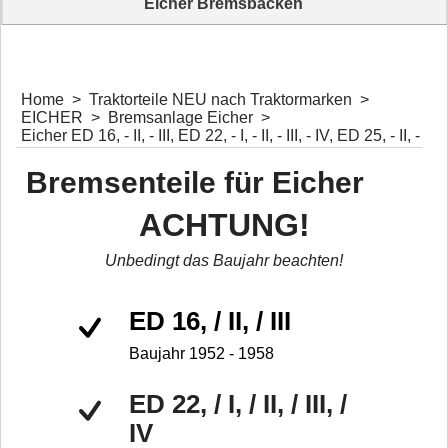
Eicher Bremsbacken
Home
>
Traktorteile NEU nach Traktormarken
>
EICHER
>
Bremsanlage Eicher
>
Eicher ED 16, - II, - III, ED 22, - I, - II, - III, - IV, ED 25, - II, -
Bremsenteile für Eicher
ACHTUNG!
Unbedingt das Baujahr beachten!
ED 16, / II, / III
Baujahr 1952 - 1958
ED 22, / I, / II, / III, /
IV