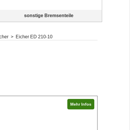
sonstige Bremsenteile
Sonstige Bremsenteile, Kleinteile
Lassen
cher
>
Eicher ED 210-10
Mehr Infos