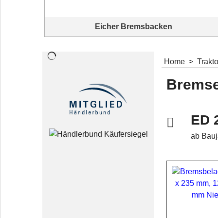
Eicher Bremsbacken
Home
>
Trakt
Bremsen
ED 
ab Bauj