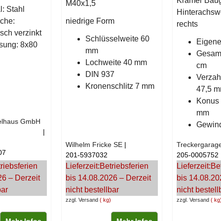
Kramer Baug
M40x1,5
l: Stahl
Hinterachswe
äche:
niedrige Form
rechts
sch verzinkt
Schlüsselweite 60
Eigene
ung: 8x80
mm
Gesamt
Lochweite 40 mm
cm
DIN 937
Verzah
Kronenschlitz 7 mm
47,5 
Konus 
mm
elhaus GmbH
Gewin
Wilhelm Fricke SE
Treckergarag
07
201-5937032
205-0005752
riebsferien
Lieferzeit:
Betriebsferien
Lieferzeit:
Be
26 – Derzeit
bis 14.08.2026 – Derzeit
bis 14.08.20
bar
nicht bestellbar
nicht bestell
zzgl. Versand
kg
zzgl. Versand
kg