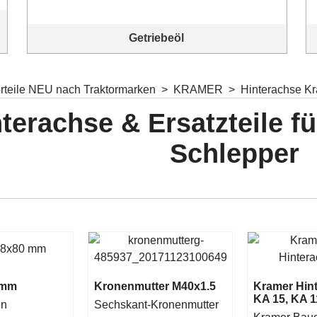
Getriebeöl
Unser Komplettangebot Getriebeöle
orteile NEU nach Traktormarken
>
KRAMER
>
Hinterachse K
terachse & Ersatzteile f
Schlepper
 mm
Kronenmutter M40x1.5
Kramer Hin
KA 15, KA 11
en
Sechskant-Kronenmutter