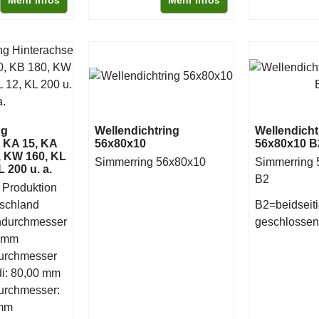
Mehr Infos
Mehr Infos
ng
Wellendichtring
Wellendicht
 KA 15, KA
56x80x10
56x80x10 B
, KW 160, KL
Simmerring 56x80x10
Simmerring 5
L 200 u. a.
B2
 Produktion
tschland
B2=beidseit
durchmesser
geschlossen
5 mm
urchmesser
di: 80,00 mm
urchmesser:
 mm