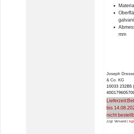
Materia
Oberfl
galvani
Abmess
mm
Joseph Dress
& Co. KG
10033 232B5
40017960570
Lieferzeit:
Bet
bis 14.08.20
nicht bestell
zzgl. Versand
kg