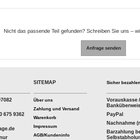
Nicht das passende Teil gefunden? Schreiben Sie uns – wir
Anfrage senden
SITEMAP
Sicher bezahlen
___________
___________________
___________
07082
Vorauskasse /
Über uns
Banküberwei
Zahlung und Versand
0 675 9362
PayPal
Warenkorb
Nachnahme (n
Impressum
age.de
Barzahlung be
AGB/Kundeninfo
(nur
Selbstabholu