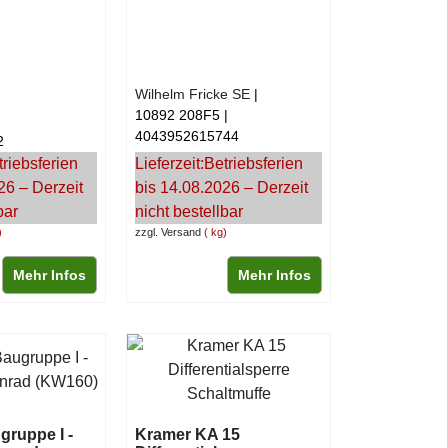
Wilhelm Fricke SE
10892 208F5
4043952615744
2
triebsferien
Lieferzeit:
Betriebsferien
26 – Derzeit
bis 14.08.2026 – Derzeit
bar
nicht bestellbar
zzgl. Versand
kg
Mehr Infos
Mehr Infos
ruppe I -
Kramer KA 15