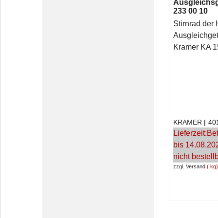
Ausgleichsg
233 00 10
Stirnrad der 
Ausgleichget
Kramer KA 1
KRAMER
40
Lieferzeit:
Bet
bis 14.08.20
nicht bestell
zzgl. Versand
kg