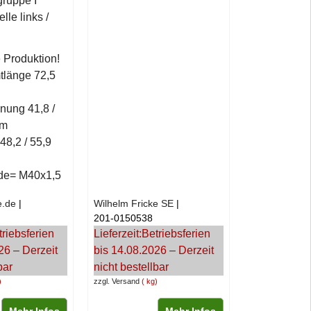
ruppe I
lle links /
 Produktion!
länge 72,5
nung 41,8 /
mm
48,2 / 55,9
de= M40x1,5
e.de
Wilhelm Fricke SE
201-0150538
triebsferien
Lieferzeit:
Betriebsferien
26 – Derzeit
bis 14.08.2026 – Derzeit
bar
nicht bestellbar
zzgl. Versand
kg