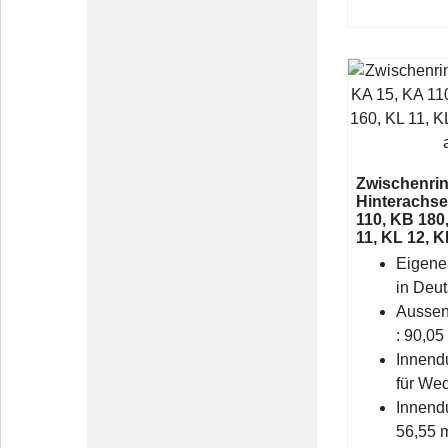
Zwischenri
Hinterachse
110, KB 180
11, KL 12, K
Eigene
in Deu
Aussen
: 90,0
Innend
für We
Innend
56,55