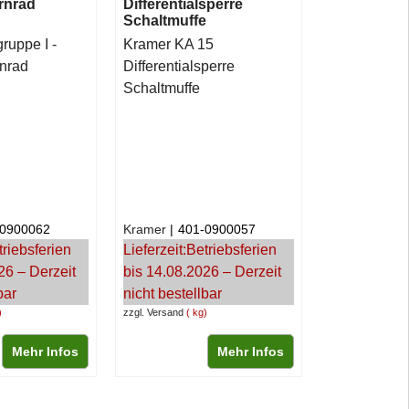
irnrad
Differentialsperre
Schaltmuffe
ruppe I -
Kramer KA 15
rnrad
Differentialsperre
Schaltmuffe
-0900062
Kramer
401-0900057
triebsferien
Lieferzeit:
Betriebsferien
26 – Derzeit
bis 14.08.2026 – Derzeit
bar
nicht bestellbar
zzgl. Versand
kg
Mehr Infos
Mehr Infos