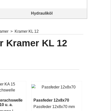
Hydrauliköl
diverse Hydrauliköle
Alles für
ramer
>
Kramer KL 12
ür Kramer KL 12
terachswelle
Passfeder 12x8x70
0 u. a.
Passfeder 12x8x70 mm