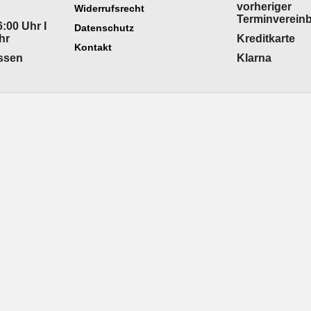
vorheriger
Widerrufsrecht
Terminverein
:00 Uhr I
Datenschutz
hr
Kreditkarte
Kontakt
ossen
Klarna
WebShop erstellt mit
ShopFactory Shop
Software.