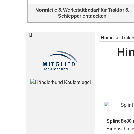
Normteile & Werkstattbedarf für Traktor &
Schlepper entdecken
Normteile für Traktoren und Schlepper Ersatzteile
Home
>
Trakt
Hin
Splint 8x80
Eigenschaft