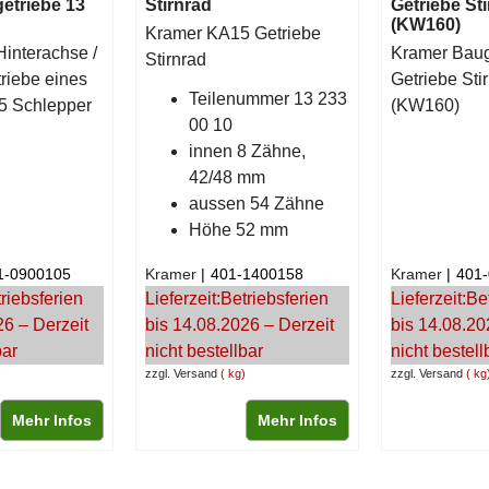
etriebe 13
Stirnrad
Getriebe St
(KW160)
Kramer KA15 Getriebe
Hinterachse /
Kramer Baug
Stirnrad
riebe eines
Getriebe Sti
Teilenummer 13 233
5 Schlepper
(KW160)
00 10
innen 8 Zähne,
42/48 mm
aussen 54 Zähne
Höhe 52 mm
1-0900105
Kramer
401-1400158
Kramer
401
riebsferien
Lieferzeit:
Betriebsferien
Lieferzeit:
Be
26 – Derzeit
bis 14.08.2026 – Derzeit
bis 14.08.20
bar
nicht bestellbar
nicht bestell
zzgl. Versand
kg
zzgl. Versand
kg
Mehr Infos
Mehr Infos