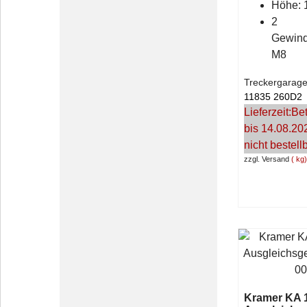
Höhe: 
2
Gewin
M8
Treckergarage
11835 260D2
Lieferzeit:
Bet
bis 14.08.20
nicht bestell
zzgl. Versand
kg
Kramer KA 1