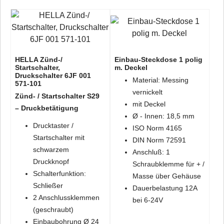
HELLA Zünd-/
Einbau-Steckdose 1 polig
Startschalter,
m. Deckel
Druckschalter 6JF 001
Material: Messing
571-101
vernickelt
Zünd- / Startschalter S29
mit Deckel
– Druckbetätigung
Ø - Innen: 18,5 mm
Drucktaster /
ISO Norm 4165
Startschalter mit
DIN Norm 72591
schwarzem
Anschluß: 1
Druckknopf
Schraubklemme für + /
Schalterfunktion:
Masse über Gehäuse
Schließer
Dauerbelastung 12A
2 Anschlussklemmen
bei 6-24V
(geschraubt)
Einbaubohrung Ø 24