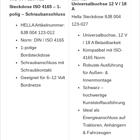
Universalbuchse 12 V / 18
Steckdose ISO 4165 – 1-
A
polig – Schraubanschluss
Hella Steckdose 8JB 004
123-027
HELLA Artikelnummer:
8JB 004 123-012
Universalbuchse, 12 V
Norm: DIN / ISO 4165
/ 18 A Belastbarkeit
1-polige
Kompatibel mit ISO-
Bordsteckdose
4165 Norm
Schraubanschluss mit
Robuste Ausführung
Schraubkontakt
für Außen- &
Geeignet für 6–12 Volt
Innenmontage
Bordnetze
Schwarz –
hochwertige
Kunststoffausführung
Ideal als
Energieanschluss auf
Traktoren, Anhängern
& Fahrzeugen