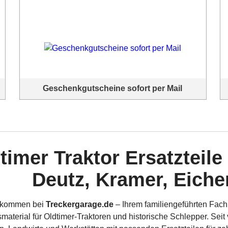
Geschenkgutscheine sofort per Mail
Verschenken Sie Ihren Lieben doch mal einen individuellen
Gutschein. Hier bestellen und sofort zu Hause am PC
ausdrucken.
timer Traktor Ersatzteile
Deutz, Kramer, Eiche
lkommen bei
Treckergarage.de
– Ihrem familiengeführten Fach
material für Oldtimer-Traktoren und historische Schlepper. Seit