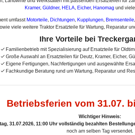
n, Landwirte und Werkstätten mit passenden Ersatzteilen für z
Kramer
,
Güldner
,
HELA
,
Eicher
,
Hanomag
und viele
ment umfasst
Motorteile
,
Dichtungen
,
Kupplungen
,
Bremsenteile
owie viele weitere Traktor Ersatzteile für Wartung, Reparatur 
Ihre Vorteile bei Treckerg
Familienbetrieb mit Spezialisierung auf Ersatzteile für Oldt
Große Auswahl an Ersatzteilen für Deutz, Kramer, Eicher, G
Eigene Fertigungen, Nachfertigungen und ausgewählte Ersatzt
Fachkundige Beratung rund um Wartung, Reparatur und Rest
Betriebsferien vom 31.07. b
Wichtiger Hinweis:
itag, 31.07.2026, 11:00 Uhr vollständig bezahlten Bestellung
noch am selben Tag versendet.