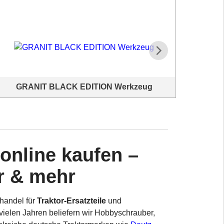
GRANIT BLACK EDITION Werkzeug
T
GRANIT BLACK EDITION Werkzeug für Traktor und
Scheinwe
Werkstatt
we
 online kaufen –
r & mehr
handel für
Traktor-Ersatzteile
und
 vielen Jahren beliefern wir Hobbyschrauber,