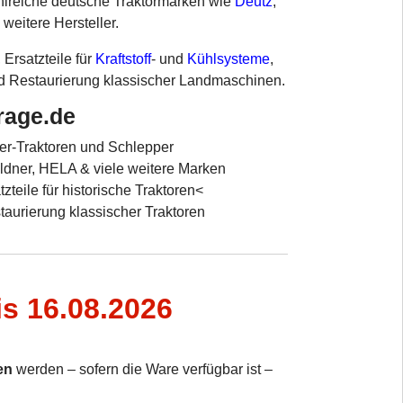
ahlreiche deutsche Traktormarken wie
Deutz
,
 weitere Hersteller.
, Ersatzteile für
Kraftstoff
- und
Kühlsysteme
,
und Restaurierung klassischer Landmaschinen.
arage.de
imer-Traktoren und Schlepper
üldner, HELA & viele weitere Marken
eile für historische Traktoren<
aurierung klassischer Traktoren
is 16.08.2026
en
werden – sofern die Ware verfügbar ist –