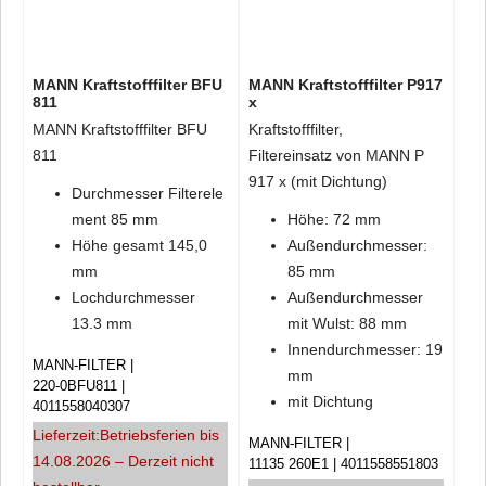
MANN Kraftstofffilter BFU
MANN Kraftstofffilter P917
811
x
MANN Kraftstofffilter BFU
Kraftstofffilter,
811
Filtereinsatz von MANN P
917 x (mit Dichtung)
Durchmesser Filterele
ment 85 mm
Höhe: 72 mm
Höhe gesamt 145,0
Außendurchmesser:
mm
85 mm
Lochdurchmesser
Außendurchmesser
13.3 mm
mit Wulst: 88 mm
Innendurchmesser: 19
MANN-FILTER
mm
220-0BFU811
mit Dichtung
4011558040307
Lieferzeit:
Betriebsferien bis
MANN-FILTER
14.08.2026 – Derzeit nicht
11135 260E1
4011558551803