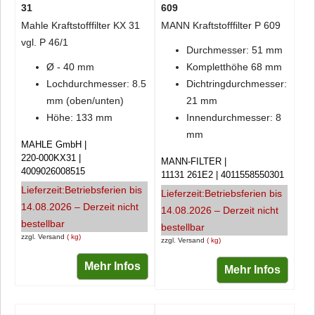
31
609
Mahle Kraftstofffilter KX 31
MANN Kraftstofffilter P 609
vgl. P 46/1
Durchmesser: 51 mm
Ø - 40 mm
Kompletthöhe 68 mm
Lochdurchmesser: 8.5
Dichtringdurchmesser:
mm (oben/unten)
21 mm
Höhe: 133 mm
Innendurchmesser: 8
mm
MAHLE GmbH
220-000KX31
MANN-FILTER
4009026008515
11131 261E2
4011558550301
Lieferzeit:
Betriebsferien bis
Lieferzeit:
Betriebsferien bis
14.08.2026 – Derzeit nicht
14.08.2026 – Derzeit nicht
bestellbar
bestellbar
zzgl. Versand
kg
zzgl. Versand
kg
Mehr Infos
Mehr Infos