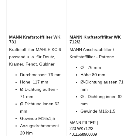
MANN Kraftstofffilter WK
MANN Kraftstofffilter WK
731
712/2
Kraftstofffilter MAHLE KC 6
MANN Anschraubfilter /
passend u. a. für Deutz,
Kraftstofffilter - Patrone
Kramer, Fendt, Güldner
Ø - 76 mm
Durchmesser: 76 mm
Höhe 80 mm
Höhe: 117 mm
Ø-Dichtung aussen 71
Ø Dichtung außen -
mm
71 mm
Ø - Dichtung innen 62
Ø Dichtung innen 62
mm
mm
Gewinde M16x1,5
Gewinde M16x1,5
MANN-FILTER
Anzugsdrehmoment
220-WK712/2
20 Nm
4011558900809