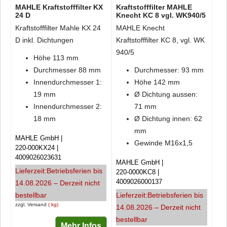
MAHLE Kraftstofffilter KX
Kraftstofffilter MAHLE
24 D
Knecht KC 8 vgl. WK940/5
Kraftstofffilter Mahle KX 24
MAHLE Knecht
D inkl. Dichtungen
Kraftstofffilter KC 8, vgl. WK
940/5
Höhe 113 mm
Durchmesser 88 mm
Durchmesser: 93 mm
Innendurchmesser 1:
Höhe 142 mm
19 mm
Ø Dichtung aussen:
Innendurchmesser 2:
71 mm
18 mm
Ø Dichtung innen: 62
mm
MAHLE GmbH
Gewinde M16x1,5
220-000KX24
4009026023631
MAHLE GmbH
Lieferzeit:
Betriebsferien bis
220-0000KC8
4009026000137
14.08.2026 – Derzeit nicht
bestellbar
Lieferzeit:
Betriebsferien bis
zzgl. Versand
kg
14.08.2026 – Derzeit nicht
bestellbar
Mehr Infos