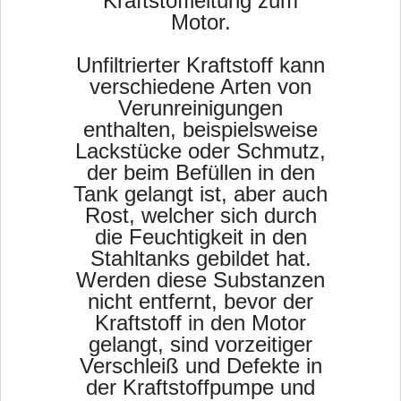
Kraftstoffleitung zum
Motor.
Dichtungen aller Art
Papier- u. Korkdichtungen, Dichtungen zum selbst Schneidern,
Unfiltrierter Kraftstoff kann
Dichtringe
verschiedene Arten von
Verunreinigungen
enthalten, beispielsweise
Lackstücke oder Schmutz,
der beim Befüllen in den
Tank gelangt ist, aber auch
Rost, welcher sich durch
die Feuchtigkeit in den
Stahltanks gebildet hat.
Werden diese Substanzen
nicht entfernt, bevor der
Kraftstoff in den Motor
gelangt, sind vorzeitiger
Verschleiß und Defekte in
der Kraftstoffpumpe und