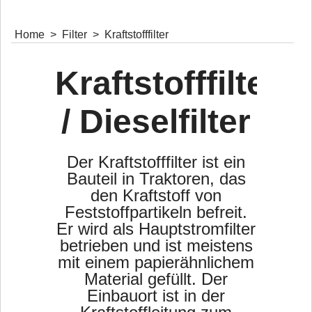
Home
>
Filter
>
Kraftstofffilter
Kraftstofffilter
Kraftstoffschläuche
/ Dieselfilter
schwarz und umflochten
mit und ohne Verschraubungen
Maßanfertigungen
Der Kraftstofffilter ist ein
Bauteil in Traktoren, das
den Kraftstoff von
Feststoffpartikeln befreit.
Einspritzdüsen und Zubehör
Er wird als Hauptstromfilter
Einspritzdüsen & Zubehör
betrieben und ist meistens
mit einem papierähnlichem
Material gefüllt. Der
Einbauort ist in der