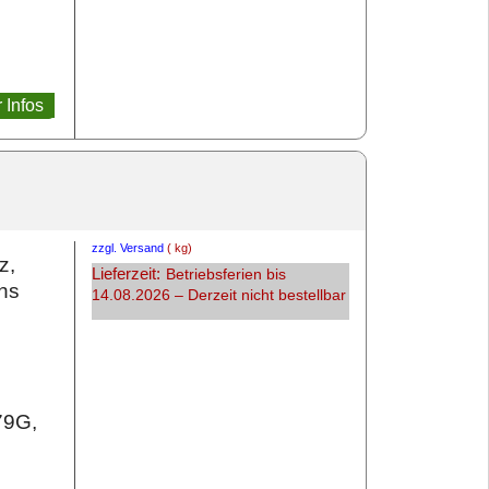
 Infos
zzgl. Versand
kg
z,
Lieferzeit:
Betriebsferien bis
chs
14.08.2026 – Derzeit nicht bestellbar
79G,