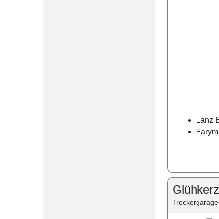
Lanz 
Faryma
Glühkerz
Treckergarage