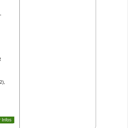
,
R
2),
 Infos