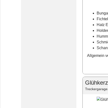
Bungar
Fichte
Hatz 
Holder
Humme
Schmi
Schan
Allgemein v
Glühkerz
Treckergarage