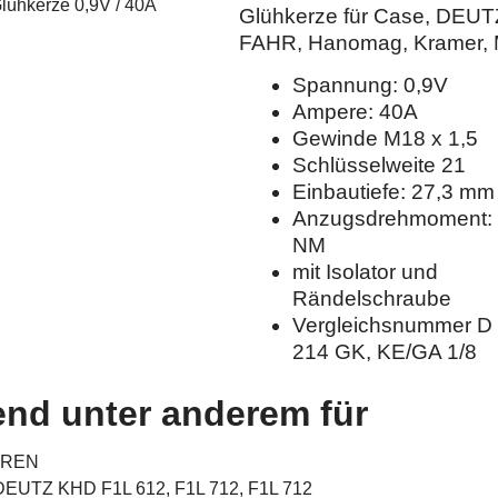
Glühkerze für Case, DEUT
FAHR, Hanomag, Kramer,
Spannung: 0,9V
Ampere: 40A
Gewinde M18 x 1,5
Schlüsselweite 21
Einbautiefe: 27,3 mm
Anzugsdrehmoment:
NM
mit Isolator und
Rändelschraube
Vergleichsnummer D 
214 GK, KE/GA 1/8
nd unter anderem für
REN
DEUTZ KHD F1L 612, F1L 712, F1L 712