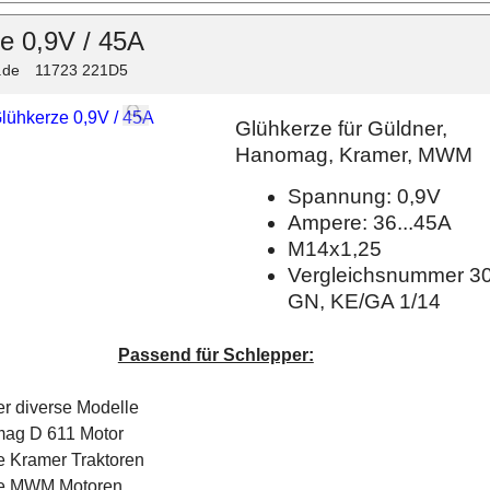
e 0,9V / 45A
.de
11723 221D5
Glühkerze für Güldner,
Hanomag, Kramer, MWM
Spannung: 0,9V
Ampere: 36...45A
M14x1,25
Vergleichsnummer 3
GN, KE/GA 1/14
Passend für Schlepper:
r diverse Modelle
ag D 611 Motor
e Kramer Traktoren
se MWM Motoren