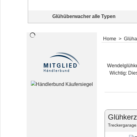
Glühüberwacher alle Typen
Glühüberwacher alle Typen
Home
>
Glüha
Wendelglühker
Wichtig: Die
Glühkerz
Treckergarage