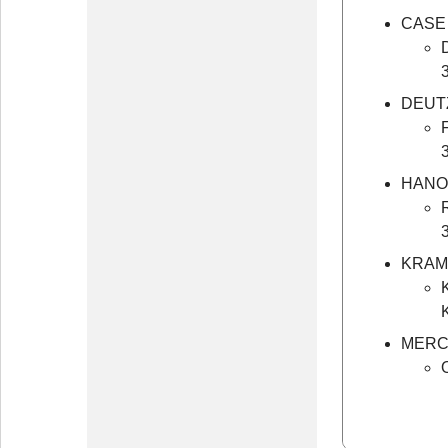
CASE 
DEUT
HAN
KRAM
MERC