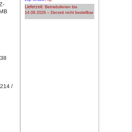
Z-
Lieferzeit:
Betriebsferien bis
 MB
14.08.2026 – Derzeit nicht bestellbar
 38
214 /