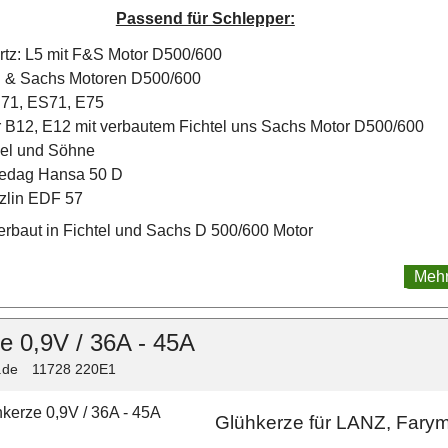
Passend für Schlepper:
tz: L5 mit F&S Motor D500/600
l & Sachs Motoren D500/600
E71, ES71, E75
 B12, E12 mit verbautem Fichtel uns Sachs Motor D500/600
l und Söhne
edag Hansa 50 D
zlin EDF 57
erbaut in Fichtel und Sachs D 500/600 Motor
Mehr
e 0,9V / 36A - 45A
.de
11728 220E1
Glühkerze für LANZ, Fary