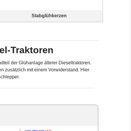
Stabglühkerzen
Stabglühkerzen, Glühstiftkerze
el-Traktoren
eil der Glühanlage älterer Dieseltraktoren.
en zusätzlich mit einem Vorwiderstand. Hier
Schlepper.
zzgl. Versand
kg