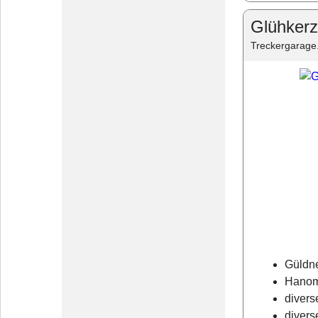
Glühkerz
Treckergarage
Güldne
Hanom
divers
diver