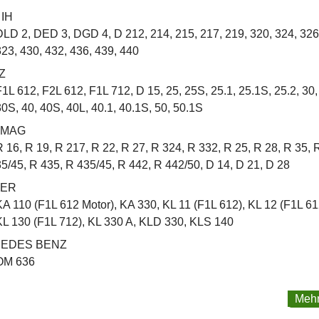
IH
DLD 2, DED 3, DGD 4, D 212, 214, 215, 217, 219, 320, 324, 326
323, 430, 432, 436, 439, 440
Z
F1L 612, F2L 612, F1L 712, D 15, 25, 25S, 25.1, 25.1S, 25.2, 30,
30S, 40, 40S, 40L, 40.1, 40.1S, 50, 50.1S
OMAG
R 16, R 19, R 217, R 22, R 27, R 324, R 332, R 25, R 28, R 35, 
35/45, R 435, R 435/45, R 442, R 442/50, D 14, D 21, D 28
ER
KA 110 (F1L 612 Motor), KA 330, KL 11 (F1L 612), KL 12 (F1L 61
KL 130 (F1L 712), KL 330 A, KLD 330, KLS 140
EDES BENZ
OM 636
Mehr