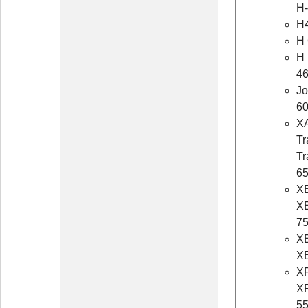
H
H4
H 
H 
46
Jo
60
XA
Tr
Tr
65
XE
XE
7
XE
XE
XF
XF
55