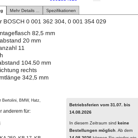
ng
Mehr Details ...
Spezifikationen
ür BOSCH 0 001 362 304, 0 001 354 029
ntageflasch 82,5 mm
labstand 20 mm
anzahl 11
ch
abstand 104.50 mm
ichtung rechts
mtlänge 342,5 mm
 Bertolini,
BMW,
Hatz,
Betriebsferien vom 31.07. bis
r anderem für:
14.08.2026
In diesem Zeitraum sind
keine
i
Bestellungen möglich
. Ab dem
14.08.2026
können Sie wieder wie