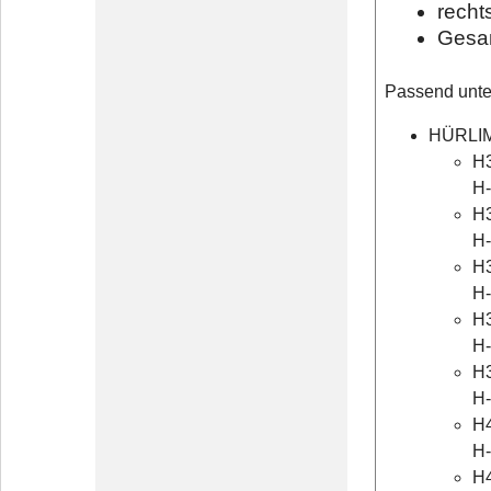
recht
Gesa
Passend unte
HÜRLI
H3
H
H3
H-
H3
H
H3
H
H3
H
H4
H-
H4