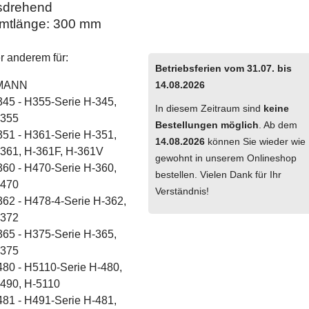
sdrehend
mtlänge: 300 mm
r anderem für:
Betriebsferien vom 31.07. bis
MANN
14.08.2026
45 - H355-Serie H-345,
In diesem Zeitraum sind
keine
-355
Bestellungen möglich
. Ab dem
51 - H361-Serie H-351,
14.08.2026
können Sie wieder wie
361, H-361F, H-361V
gewohnt in unserem Onlineshop
60 - H470-Serie H-360,
bestellen. Vielen Dank für Ihr
-470
Verständnis!
62 - H478-4-Serie H-362,
-372
65 - H375-Serie H-365,
-375
80 - H5110-Serie H-480,
490, H-5110
81 - H491-Serie H-481,