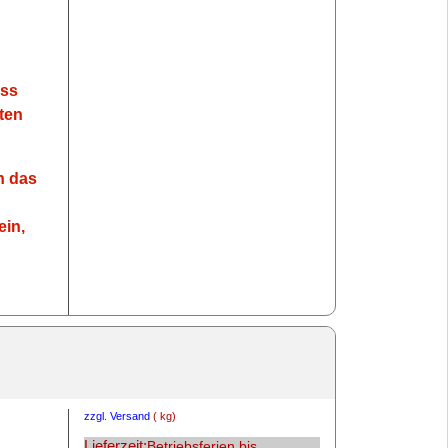
ass
ten
n das
ein,
zzgl. Versand
kg
Lieferzeit:
Betriebsferien bis