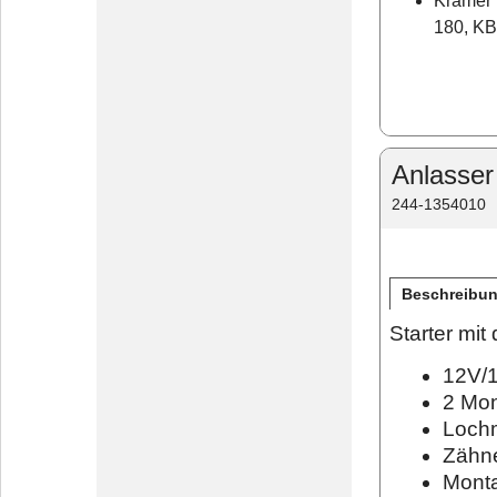
Kramer 
180, KB
Anlasser
244-1354010
Beschreibu
Starter mi
12V/1
2 Mon
Loch
Zähne
Monta