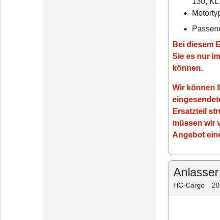
130, KL
Motorty
Passend
Bei diesem E
Sie es nur i
können.
Wir können I
eingesendete
Ersatzteil st
müssen wir v
Angebot ein
Anlasser
HC-Cargo
20