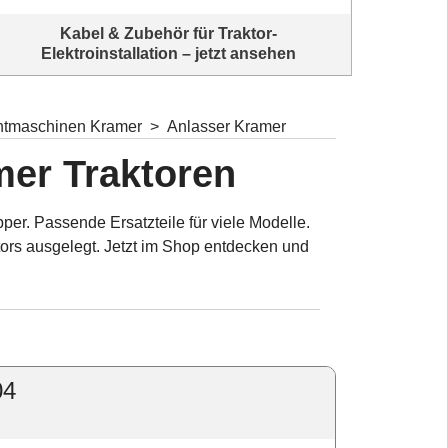
Kabel & Zubehör für Traktor-
Elektroinstallation – jetzt ansehen
Traktorkabel & Elektroinstallationsmaterial entdecken
Alles für
chtmaschinen Kramer
>
Anlasser Kramer
amer Traktoren
per. Passende Ersatzteile für viele Modelle.
aktors ausgelegt. Jetzt im Shop entdecken und
04