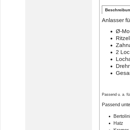
Beschreibu
Anlasser f
Ø-Mo
Ritze
Zahn
2 Lo
Loch
Drehr
Gesa
Passend u. a. für
Passend unte
Bertolin
Hatz