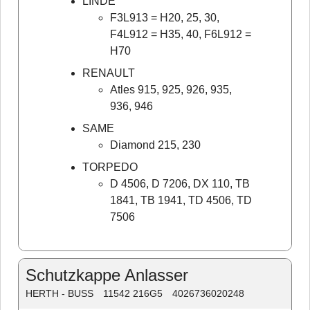
LINDE
F3L913 = H20, 25, 30,
F4L912 = H35, 40, F6L912 =
H70
RENAULT
Atles 915, 925, 926, 935,
936, 946
SAME
Diamond 215, 230
TORPEDO
D 4506, D 7206, DX 110, TB
1841, TB 1941, TD 4506, TD
7506
Schutzkappe Anlasser
HERTH - BUSS
11542 216G5
4026736020248