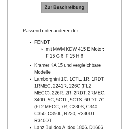
Zur Beschreibung
Passend unter anderem für:
FENDT
mit MWM KDW 415 E Motor:
F 15 G 6, F 15 H 6
Kramer KA 15 und vergleichbare
Modelle
Lamborghini 1C, 1CTL, 1R, 1RDT,
1RMEC, 2241R, 226C (FL2
MECC), 226R, 2R, 2RDT, 2RMEC,
340R, 5C, 5CTL, 5CTS, 6RDT, 7C
(FL2 MECC, 7R, C230S, C340,
C350, C350L, R230, R230DT,
R340DT
Lanz Bulldog Alldog 1806, D1666