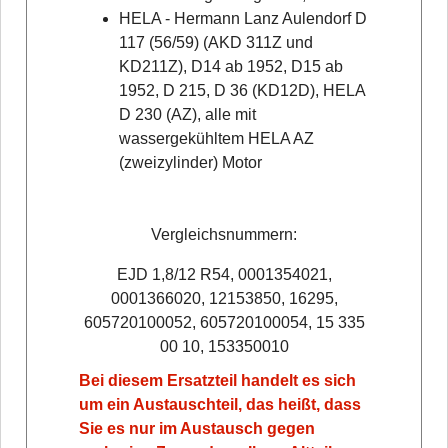
HELA - Hermann Lanz Aulendorf D
117 (56/59) (AKD 311Z und
KD211Z), D14 ab 1952, D15 ab
1952, D 215, D 36 (KD12D), HELA
D 230 (AZ), alle mit
wassergekühltem HELA AZ
(zweizylinder) Motor
Vergleichsnummern:
EJD 1,8/12 R54, 0001354021,
0001366020, 12153850, 16295,
605720100052, 605720100054, 15 335
00 10, 153350010
Bei diesem Ersatzteil handelt es sich
um ein Austauschteil, das heißt, dass
Sie es nur im Austausch gegen