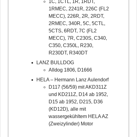
1C, 1CTL, 1R, 1RDT,
1RMEC, 2241R, 226C (FL2
MECC), 226R, 2R, 2RDT,
2RMEC, 340R, 5C, 5CTL,
5CTS, 6RDT, 7C (FL2
MECC), 7R, C230S, C340,
C350, C350L, R230,
R230DT, R340DT
LANZ BULLDOG
Alldog 1806, D1666
HELA – Hermann Lanz Aulendorf
D117 (56/59) mit AKD311Z
und KD211Z, D14 ab 1952,
D15 ab 1952, D215, D36
(KD12D), alle mit
wassergekühltem HELA AZ
(Zweizylinder) Motor