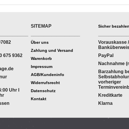
SITEMAP
Sicher bezahlen
___________
___________________
___________
07082
Vorauskasse /
Über uns
Banküberwei
Zahlung und Versand
0 675 9362
PayPal
Warenkorb
Nachnahme (n
Impressum
age.de
Barzahlung be
AGB/Kundeninfo
(nur
Selbstabholu
vorheriger
Widerrufsrecht
Terminverein
:00 Uhr I
Datenschutz
hr
Kreditkarte
Kontakt
ossen
Klarna
WebShop erstellt mit
ShopFactory Shop
Software.