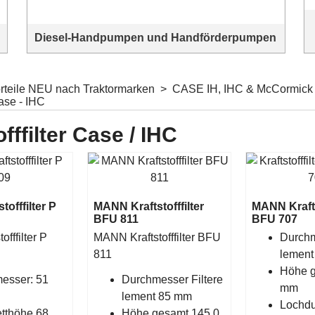
Diesel-Handpumpen und Handförderpumpen
Diesel-Handpumpen und Handförderpumpen für Traktoren
orteile NEU nach Traktormarken
>
CASE IH, IHC & McCormic
Case - IHC
offfilter Case / IHC
offfilter P
MANN Kraftstofffilter
MANN Kraftst
BFU 811
BFU 707
fffilter P
MANN Kraftstofffilter BFU
Durchm
811
lement
Höhe g
esser: 51
Durchmesser Filtere
mm
lement 85 mm
Lochd
tthöhe 68
Höhe gesamt 145,0