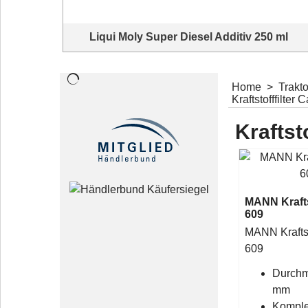
Liqui Moly Super Diesel Additiv 250 ml
Super Diesel Additiv für alle Dieselmotoren
•ausgezeichnete Sauberkeit
•erhöht Cetanzahl
Home
>
Trakt
•erhöht Schmierwirkung
Kraftstofffilter 
•für schwefelarme Dieselkraftstoffe
•gewährleistet geringeren Kraftstoffverbrauch
•guter Korrosionsschutz
Kraftst
•hält das Kraftstoffsystem sauber
•hoher Verschleißschutz
•Kat-getestet
•optimiert Motorleistung
•verhindert das Festbrennen und Verharzen der
Düsennadeln
•verhindert die Bildung von Ablagerungen
MANN Kraftst
•hät Einspritzdüsen sauber
609
MANN Kraftsto
609
Durchm
mm
Komple