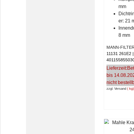
mm
Dichtr
er: 21
Innend
8 mm
MANN-FILTE
11131 261E2
40115585503
Lieferzeit:
Bet
bis 14.08.20
nicht bestell
zzgl. Versand
kg