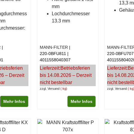
13,3 
mm
Gehäus
ingdurchmess
Lochdurchmesser
 mm
13.3 mm
urchmesser:
R
MANN-FILTER
MANN-FILTE
220-0BFU811
220-0BFU707
01
4011558040307
40115580402
riebsferien
Lieferzeit:
Betriebsferien
Lieferzeit:
Be
26 – Derzeit
bis 14.08.2026 – Derzeit
bis 14.08.20
bar
nicht bestellbar
nicht bestell
zzgl. Versand
kg
zzgl. Versand
kg
Mehr Infos
Mehr Infos