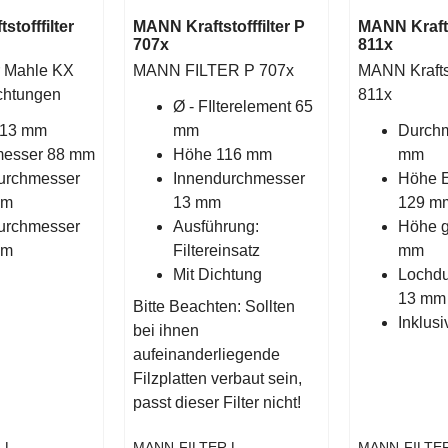
tofffilter
MANN Kraftstofffilter P
MANN Kraftst
707x
811x
ter Mahle KX
MANN FILTER P 707x
MANN Kraftsto
ichtungen
811x
Ø - FIlterelement 65
113 mm
mm
Durchm
esser 88 mm
Höhe 116 mm
mm
urchmesser
Innendurchmesser
Höhe E
mm
13 mm
129 
urchmesser
Ausführung:
Höhe g
mm
Filtereinsatz
mm
Mit Dichtung
Lochdu
13 mm
Bitte Beachten: Sollten
Inklus
bei ihnen
aufeinanderliegende
Filzplatten verbaut sein,
passt dieser Filter nicht!
H
MANN-FILTER
MANN-FILTE