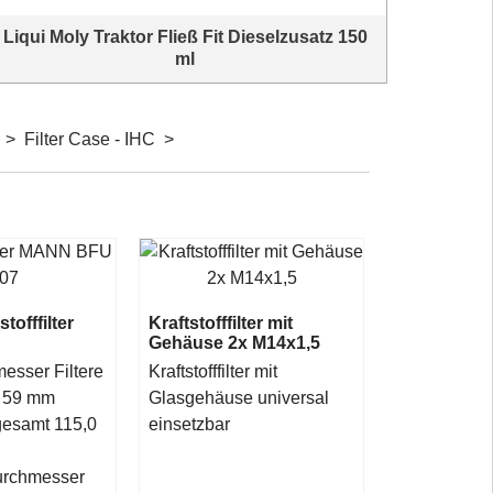
Liqui Moly Traktor Fließ Fit Dieselzusatz 150
ml
Liqui Moly Dieselzusatz Fließ Fit zum Schutz gegen
Kraftsto
Versulzen von Dieselkraftstoff und Heizöl
k
>
Filter Case - IHC
>
1. einfache Anwendung
2. für alle Dieselkraftstoffe (Sommer- und
Winterdieselqualitäten nach DIN EN 590) und Heizöl
geeignet
3. gutes Ansprechverhalten
4. selbstmischend
5. sichert den Winterbetrieb
6. verbessert Filterfähigkeit
offfilter
Kraftstofffilter mit
Gehäuse 2x M14x1,5
esser Filtere
Kraftstofffilter mit
 59 mm
Glasgehäuse universal
esamt 115,0
einsetzbar
urchmesser