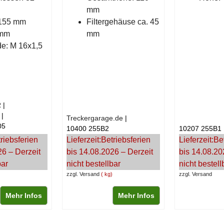
mm
155 mm
Filtergehäuse ca. 45
 mm
mm
e: M 16x1,5
R
Treckergarage.de
05
10400 255B2
10207 255B1
riebsferien
Lieferzeit:
Betriebsferien
Lieferzeit:
Be
26 – Derzeit
bis 14.08.2026 – Derzeit
bis 14.08.20
bar
nicht bestellbar
nicht bestell
zzgl. Versand
kg
zzgl. Versand
Mehr Infos
Mehr Infos