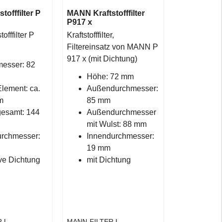
offfilter P
MANN Kraftstofffilter
P917 x
fffilter P
Kraftstofffilter,
Filtereinsatz von MANN P
917 x (mit Dichtung)
esser: 82
Höhe: 72 mm
lement: ca.
Außendurchmesser:
mm
85 mm
esamt: 144
Außendurchmesser
mit Wulst: 88 mm
rchmesser:
Innendurchmesser:
19 mm
ive Dichtung
mit Dichtung
R
MANN-FILTER