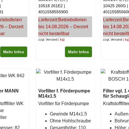
10518 261E2
10425 260G
31
4011558555900
40115585560
riebsferien
Lieferzeit:
Betriebsferien
Lieferzeit:
Be
26 – Derzeit
bis 14.08.2026 – Derzeit
bis 14.08.20
bar
nicht bestellbar
nicht bestell
zzgl. Versand
kg
zzgl. Versand
kg
Mehr Infos
Mehr Infos
lter MANN
Vorfilter f. Förderpumpe
Filter vgl. 
M14x1.5
für Schaugl
offfilter WK
Vorfilter für Förderpumpe
Kraftstofffilt
se
Gewinde M14x1.5
Außen
ller
Ohne Hohlschraube
Bohrun
esser: 82
Gesamthöhe: 110
Höhe: