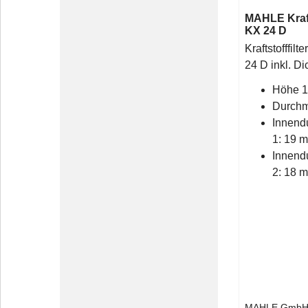
MAHLE Krafts
KX 24 D
Kraftstofffil
24 D inkl. D
Höhe 
Durchm
Innend
1: 19 
Innend
2: 18 
MAHLE Gmb