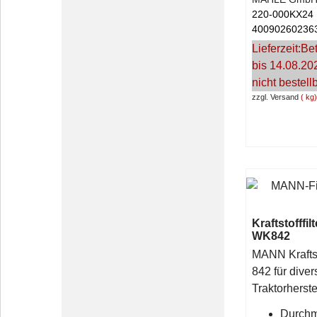
220-000KX24
40090260236
Lieferzeit:
Bet
bis 14.08.20
nicht bestell
zzgl. Versand
kg
Kraftstofffi
WK842
MANN Kraftst
842 für diver
Traktorherste
Durchm