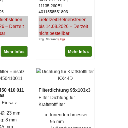
11135 260E1
06
4011558551803
triebsferien
Lieferzeit:
Betriebsferien
26 – Derzeit
bis 14.08.2026 – Derzeit
bar
nicht bestellbar
zzgl. Versand
kg
Mehr Infos
Mehr Infos
1 450 410 011
Filterdichtung 95x103x3
as
Filter-Dichtung für
er Einsatz
Kraftstofffilter
-Ø: 23 mm
Innendurchmesser:
g: 8 mm
95 mm
 45 mm