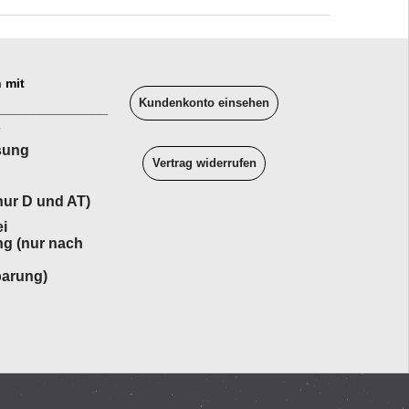
 mit
Kundenkonto einsehen
______________
sung
Vertrag widerrufen
ur D und AT)
i
ng (nur nach
barung)