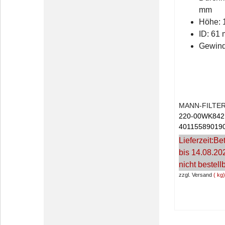
mm
Höhe: 
ID: 61
Gewind
MANN-FILTE
220-00WK842
40115589019
Lieferzeit:
Bet
bis 14.08.20
nicht bestell
zzgl. Versand
kg