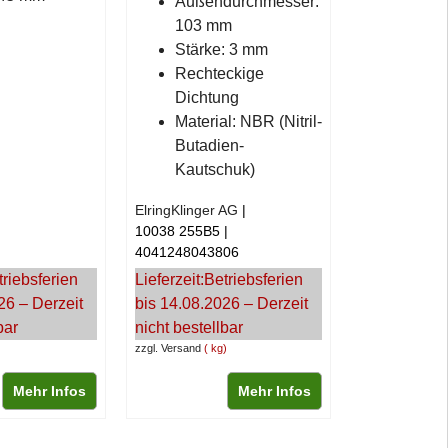
Außendurchmesser:
103 mm
Stärke: 3 mm
Rechteckige
Dichtung
Material: NBR (Nitril-
Butadien-
Kautschuk)
ElringKlinger AG
10038 255B5
4041248043806
triebsferien
Lieferzeit:
Betriebsferien
26 – Derzeit
bis 14.08.2026 – Derzeit
bar
nicht bestellbar
zzgl. Versand
kg
Mehr Infos
Mehr Infos