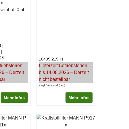
mm
einhalt 0,5l
R
08
10495 219H1
triebsferien
Lieferzeit:
Betriebsferien
26 – Derzeit
bis 14.08.2026 – Derzeit
bar
nicht bestellbar
zzgl. Versand
kg
Mehr Infos
Mehr Infos