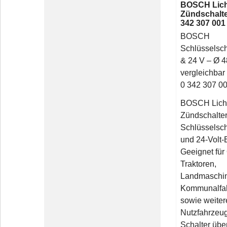
BOSCH Lich
Zündschalter
342 307 001
BOSCH
Schlüsselsch
& 24 V – Ø 
vergleichba
0 342 307 0
BOSCH Licht
Zündschalter
Schlüsselscha
und 24-Volt-
Geeignet für
Traktoren,
Landmaschi
Kommunalfa
sowie weiter
Nutzfahrzeug
Schalter übe