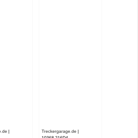
e.de
Treckergarage.de
10368 216D4