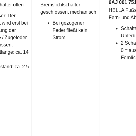
6AJ 001 75
halter offen
Bremslichtschalter
HELLA Fußsc
geschlossen, mechanisch
er: Der
Fern- und Ab
 wird erst bei
Bei gezogener
Schalt
ung der
Feder fließt kein
Unterb
 / Zugefeder
Strom
2 Scha
ossen.
0 = aus
länge: ca. 14
Fernlic
tand: ca. 2.5