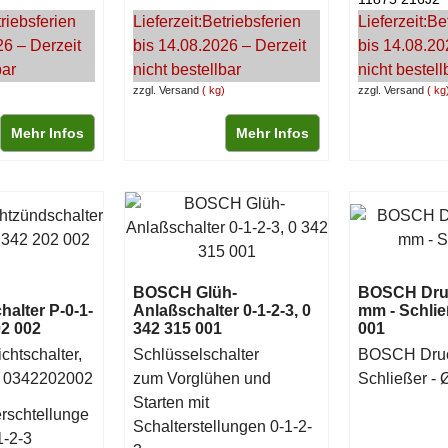
riebsferien
Lieferzeit:
Betriebsferien
Lieferzeit:
Be
26 – Derzeit
bis 14.08.2026 – Derzeit
bis 14.08.20
bar
nicht bestellbar
nicht bestell
zzgl. Versand
kg
zzgl. Versand
kg
Mehr Infos
Mehr Infos
BOSCH Glüh-
BOSCH Druc
halter P-0-1-
Anlaßschalter 0-1-2-3, 0
mm - Schlie
02 002
342 315 001
001
chtschalter,
Schlüsselschalter
BOSCH Druck
s 0342202002
zum Vorglühen und
Schließer -
Starten mit
rschtellunge
Schalterstellungen 0-1-2-
1-2-3