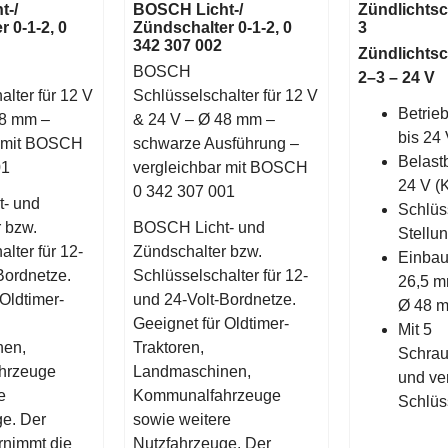
t-/
BOSCH Licht-/
Zündlichtsch
 0-1-2, 0
Zündschalter 0-1-2, 0
3
342 307 002
Zündlichtsc
BOSCH
2–3 – 24 V
alter für 12 V
Schlüsselschalter für 12 V
Betrie
48 mm –
& 24 V – Ø 48 mm –
bis 24
r mit BOSCH
schwarze Ausführung –
Belastb
01
vergleichbar mit BOSCH
24 V (
0 342 307 001
- und
Schlüss
 bzw.
BOSCH Licht- und
Stellu
lter für 12-
Zündschalter bzw.
Einba
Bordnetze.
Schlüsselschalter für 12-
26,5 
 Oldtimer-
und 24-Volt-Bordnetze.
Ø 48 
Geeignet für Oldtimer-
Mit 5
nen,
Traktoren,
Schra
hrzeuge
Landmaschinen,
und ve
e
Kommunalfahrzeuge
Schlüss
e. Der
sowie weitere
rnimmt die
Nutzfahrzeuge. Der