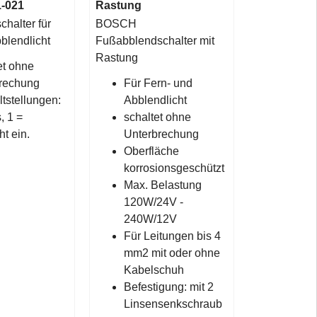
1-021
Rastung
halter für
BOSCH
blendlicht
Fußabblendschalter mit
Rastung
et ohne
rechung
Für Fern- und
ltstellungen:
Abblendlicht
, 1 =
schaltet ohne
ht ein.
Unterbrechung
Oberfläche
korrosionsgeschützt
Max. Belastung
120W/24V -
240W/12V
Für Leitungen bis 4
mm2 mit oder ohne
Kabelschuh
Befestigung: mit 2
Linsensenkschraub