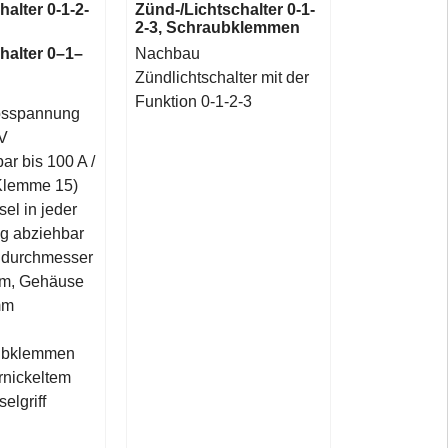
alter 0-1-2-
Zünd-/Lichtschalter 0-1-
2-3, Schraubklemmen
halter 0–1–
Nachbau
Zündlichtschalter mit der
Funktion 0-1-2-3
bsspannung
 V
ar bis 100 A /
Klemme 15)
el in jeder
ng abziehbar
udurchmesser
mm, Gehäuse
mm
ubklemmen
rnickeltem
elgriff