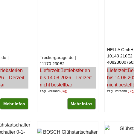
HELLA GmbH 
10143 216E2
.de
Treckergarage.de
40823000750
11170 230B2
riebsferien
Lieferzeit:
Betriebsferien
Lieferzeit:
Be
26 – Derzeit
bis 14.08.2026 – Derzeit
bis 14.08.20
bar
nicht bestellbar
nicht bestell
zzgl. Versand
kg
zzgl. Versand
kg
Mehr Infos
Mehr Infos