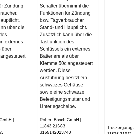
für Zündung
Schalter übernimmt die
raucher,
Funktionen für Zündung
auptlicht.
bzw. Tagverbraucher,
ann über die
Stand- und Hauptlicht.
 des
Zusätzlich kann über die
in externes
Tastfunktion des
s über
Schlüssels ein externes
angesteuert
Batterierelais über
Klemme 50c angesteuert
werden. Diese
Ausführung besitzt ein
schwarzes Gehäuse
sowie eine schwarze
Befestigungsmutter und
Unterlegscheibe.
h GmbH
Robert Bosch GmbH
11843 216C3
Treckergarag
63
3165142023748
11875 216J2