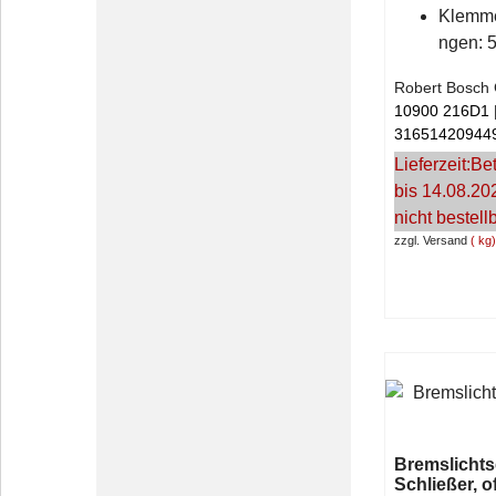
Klemm
ngen: 5
Robert Bosc
10900 216D1
31651420944
Lieferzeit:
Bet
bis 14.08.20
nicht bestell
zzgl. Versand
kg
Bremslichts
Schließer, o