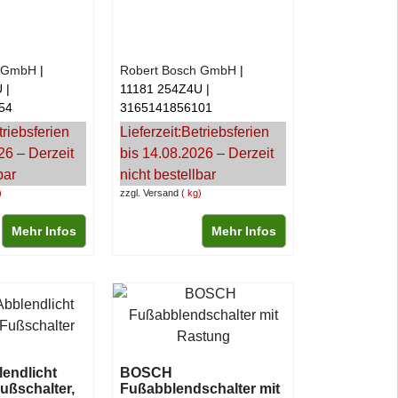
h GmbH
Robert Bosch GmbH
U
11181 254Z4U
54
3165141856101
triebsferien
Lieferzeit:
Betriebsferien
26 – Derzeit
bis 14.08.2026 – Derzeit
bar
nicht bestellbar
zzgl. Versand
kg
Mehr Infos
Mehr Infos
endlicht
BOSCH
Fußschalter,
Fußabblendschalter mit