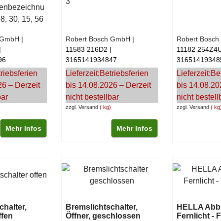
3
enbezeichnu
8, 30, 15, 56
h GmbH
Robert Bosch GmbH
Robert Bosc
11583 216D2
11182 254Z4
96
3165141934847
31651419348
riebsferien
Lieferzeit:
Betriebsferien
Lieferzeit:
Be
26 – Derzeit
bis 14.08.2026 – Derzeit
bis 14.08.20
bar
nicht bestellbar
nicht bestell
zzgl. Versand
kg
zzgl. Versand
kg
Mehr Infos
Mehr Infos
chalter,
Bremslichtschalter,
HELLA Abbl
ffen
Öffner, geschlossen
Fernlicht - 