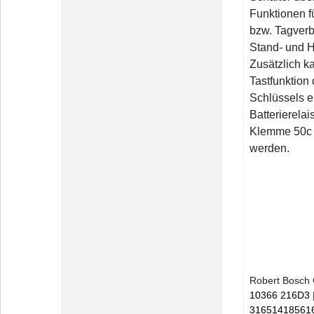
Funktionen 
bzw. Tagverb
Stand- und H
Zusätzlich k
Tastfunktion
Schlüssels e
Batterierelai
Klemme 50c 
werden.
Robert Bosc
10366 216D3
31651418561