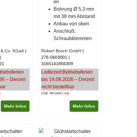
en
Bohrung Ø 5,3 mm
mit 38 mm Abstand
Anbau von oben
Anschluß:
Schraubklemmen
& Co. KGaA
Robert Bosch GmbH
276-0603001
21
3165141856309
triebsferien
Lieferzeit:
Betriebsferien
26 – Derzeit
bis 14.08.2026 – Derzeit
bar
nicht bestellbar
zzgl. Versand
kg
Mehr Infos
Mehr Infos